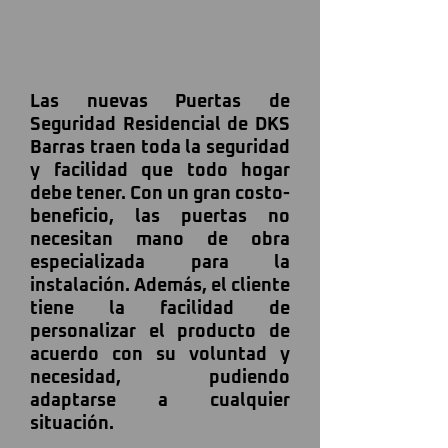
Las nuevas Puertas de
Seguridad Residencial de DKS
Barras traen toda la seguridad
y facilidad que todo hogar
debe tener. Con un gran costo-
beneficio, las puertas no
necesitan mano de obra
especializada para la
instalación. Además, el cliente
tiene la facilidad de
personalizar el producto de
acuerdo con su voluntad y
necesidad, pudiendo
adaptarse a cualquier
situación.