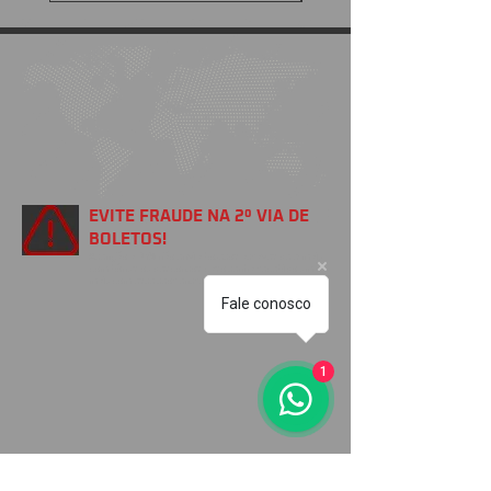
EVITE FRAUDE NA 2º VIA DE
BOLETOS!
Atenção a DKS não envia boletos através de e-mail
com bônus ou descontos caso tenha recebido um e-
mail com este teor entre em contato conosco!
Fale conosco
1