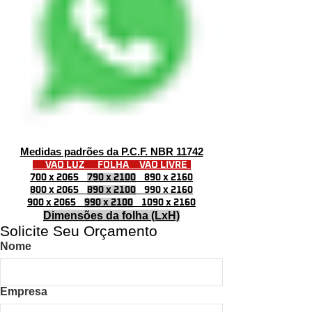
Medidas padrões da P.C.F. NBR 11742
VÃO LUZ FOLHA VÃO LIVRE
700 x 2065
790 x 2100
890 x 2160
800 x 2065
890 x 2100
990 x 2160
900 x 2065
990 x 2100
1090 x 2160
Dimensões da folha (LxH)
Solicite Seu Orçamento
Nome
Empresa