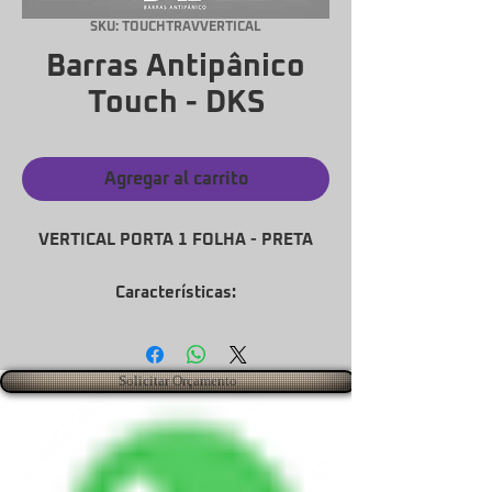
SKU: TOUCHTRAVVERTICAL
Barras Antipânico
Touch - DKS
Agregar al carrito
VERTICAL PORTA 1 FOLHA - PRETA
Características:
• Lançamento exclusivo DKS Barras
• Novo sistema de trava
• Alta resistência ao fogo e impactos
Solicitar Orçamento
• Maior sensibilidade ao toque de
abertura
• Modelos para portas 1 folha e dupla