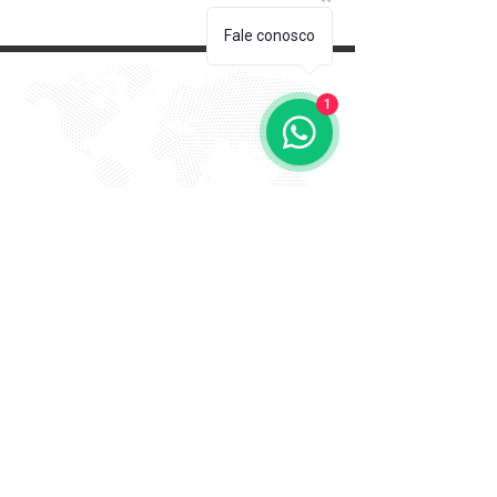
Fale conosco
1
EVITE FRAUDE NA 2º VIA DE
BOLETOS!
Atenção a DKS não envia boletos através de e-mail
com bônus ou descontos caso tenha recebido um e-
mail com este teor entre em contato conosco!