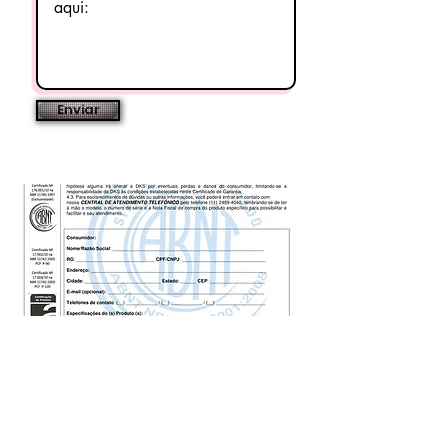
segurança.
Aplicação perfeita para Prédios
industriais e administrativos,
Escritórios, Data center,
Enviar
Shopping Center, Bancos,
Supermercados, Aeroportos,
Hosp