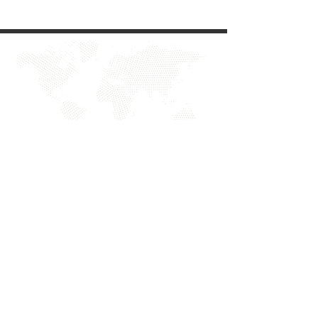
EVITE FRAUDE NA 2º VIA DE
BOLETOS!
Atenção a DKS não envia boletos através de e-mail
com bônus ou descontos caso tenha recebido um e-
mail com este teor entre em contato conosco!