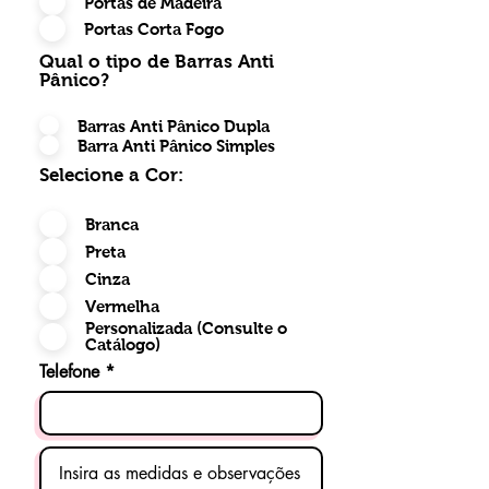
Portas de Madeira
de fuga, com muita segurança, a
Portas Corta Fogo
certeza de um trabalho sério.
Tudo isso com a premissa de
Qual o tipo de Barras Anti
Pânico?
salvar vidas e garantir segurança
a todos. Portas e Barras
Barras Anti Pânico Dupla
antipânico vendidas
Barra Anti Pânico Simples
separadamente.
Selecione a Cor:
​​​​As barras antipânico DKS, são
Branca
exclusivas e diferenciadas de
Preta
outras marcas, pois possuem
Cinza
maior resistência, aplicação e
Vermelha
acabamentos perfeitos.
Personalizada (Consulte o
Catálogo)
Instalação multi-faces (Direita e
Telefone
Esquerda) desenvolvida
especialmente para atender os
mais diversos tipos de
acabamento, oferecendo o mais
alto desempenho,qualidade e