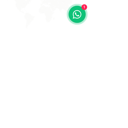
1
EVITE FRAUDE NA 2º VIA DE
BOLETOS!
Atenção a DKS não envia boletos através de e-mail
com bônus ou descontos caso tenha recebido um e-
mail com este teor entre em contato conosco!