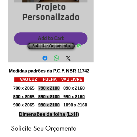
Projeto
Personalizado
Add to Cart
Solicitar Orçamento
Medidas padrões da P.C.F. NBR 11742
VÃO LUZ FOLHA VÃO LIVRE
700 x 2065
790 x 2100
890 x 2160
800 x 2065
890 x 2100
990 x 2160
900 x 2065
990 x 2100
1090 x 2160
Dimensões da folha (LxH)
Solicite Seu Orçamento