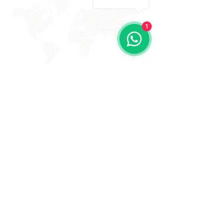
1
EVITE FRAUDE NA 2º VIA DE
BOLETOS!
Atenção a DKS não envia boletos através de e-mail
com bônus ou descontos caso tenha recebido um e-
mail com este teor entre em contato conosco!