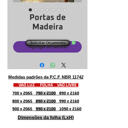
Portas de
Madeira
Solicitar Orçamento
Agregar al carrito
Medidas padrões da P.C.F. NBR 11742
VÃO LUZ FOLHA VÃO LIVRE
700 x 2065
790 x 2100
890 x 2160
800 x 2065
890 x 2100
990 x 2160
900 x 2065
990 x 2100
1090 x 2160
Dimensões da folha (LxH)