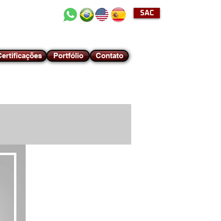
SAC
+55 (11) 2489-4040
ertificações
Portfólio
Contato