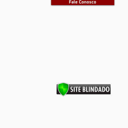
Fale Conosco
barras antipânico, portas corta
fogo, dks, dks barras, dks portas
corta fogo, porta corta fogo,
portas corta fogo, segurança
industrial, segurança contra
incêndios, prevenção contra
Incêndios