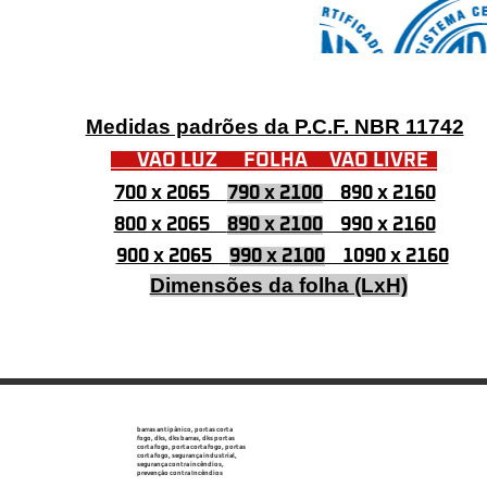
Medidas padrões da P.C.F. NBR 11742
VÃO LUZ FOLHA VÃO LIVRE
700 x 2065
790 x 2100
890 x 2160
800 x 2065
890 x 2100
990 x 2160
900 x 2065
990 x 2100
1090 x 2160
Dimensões da folha (LxH)
barras antipânico, portas corta
fogo, dks, dks barras, dks portas
corta fogo, porta corta fogo, portas
corta fogo, segurança industrial,
segurança contra incêndios,
prevenção contra Incêndios