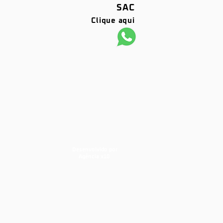
SAC
Clique aqui
Desenvolvido por
Agência x10
barras antipânico, portas corta fogo,
dks, dks barras, dks portas corta
fogo, porta corta fogo, portas corta
fogo, segurança industrial,
segurança contra incêndios,
prevenção contra Incêndios