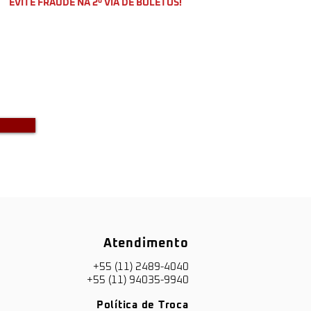
EVITE FRAUDE NA 2º VIA DE BOLETOS!
o a DKS não envia boletos através
-mail com bônus ou descontos caso
a recebido um e-mail com este teor
entre em contato conosco!
Atendimento
+55 (11) 2489-4040
+55 (11) 94035-9940
Política de Troca