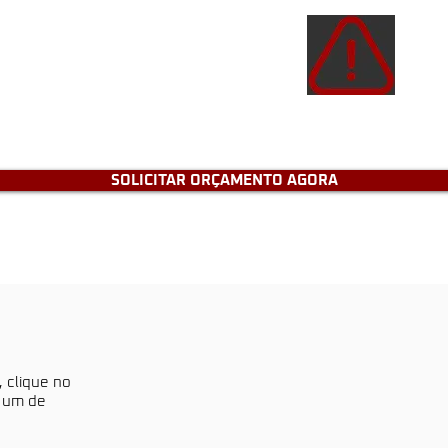
Atençã
de e
tenh
SOLICITAR ORÇAMENTO AGORA
, clique no
a um de