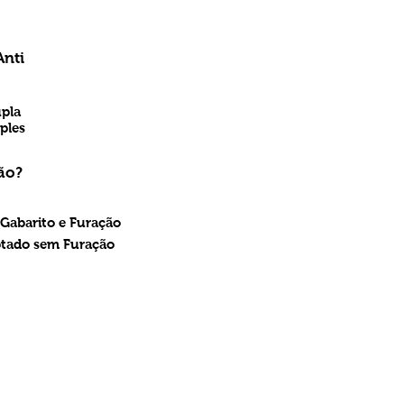
Anti
upla
ples
ão?
 Gabarito e Furação
ptado sem Furação