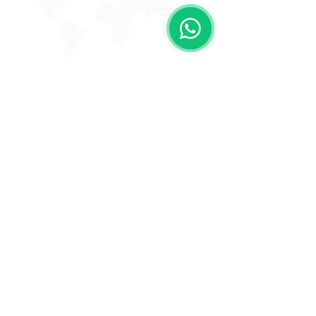
EVITE FRAUDE NA 2º VIA DE
BOLETOS!
Atenção a DKS não envia boletos através de e-mail
com bônus ou descontos caso tenha recebido um e-
mail com este teor entre em contato conosco!
Av. Amâncio Gaioli, 235 - Água Chata