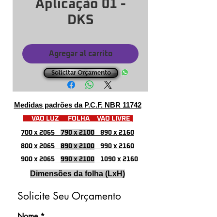
Aplicação 01 -
DKS
Agregar al carrito
Solicitar Orçamento
Medidas padrões da P.C.F. NBR 11742
VÃO LUZ FOLHA VÃO LIVRE
700 x 2065
790 x 2100
890 x 2160
800 x 2065
890 x 2100
990 x 2160
900 x 2065
990 x 2100
1090 x 2160
Dimensões da folha (LxH)
Solicite Seu Orçamento
Nome