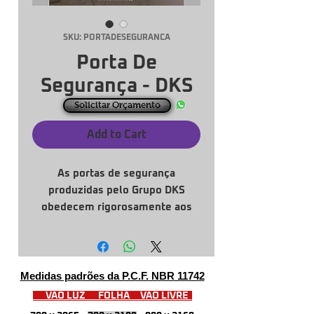
SKU: PORTADESEGURANCA
Porta De
Segurança - DKS
Solicitar Orçamento
Add to Cart
As portas de segurança
produzidas pelo Grupo DKS
obedecem rigorosamente aos
processos de fabricação
conforme projeto arquitetônico
do cliente, com nossa equipe
altamente qualificada, podemos
Medidas padrões da P.C.F. NBR 11742
confeccionar em diversos
VÃO LUZ FOLHA VÃO LIVRE
modelos.