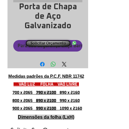
Porta de Chapa
de Aço
Galvanizado
Solicitar Orçamento
Para sua Segurança Exija Barras Certificadas
Medidas padrões da P.C.F. NBR 11742
VÃO LUZ FOLHA VÃO LIVRE
700 x 2065
790 x 2100
890 x 2160
800 x 2065
890 x 2100
990 x 2160
900 x 2065
990 x 2100
1090 x 2160
Dimensões da folha (LxH)