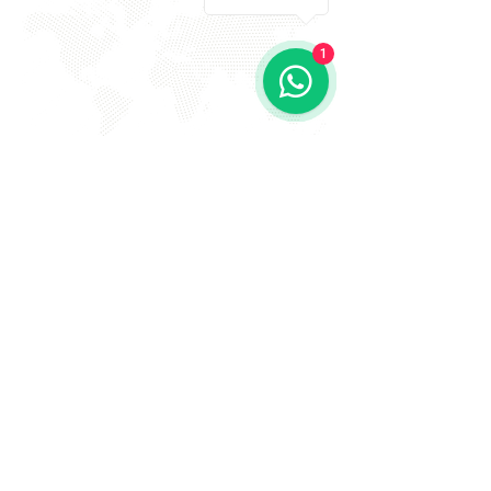
1
EVITE FRAUDE NA 2º VIA DE
BOLETOS!
Atenção a DKS não envia boletos através de e-mail
com bônus ou descontos caso tenha recebido um e-
mail com este teor entre em contato conosco!