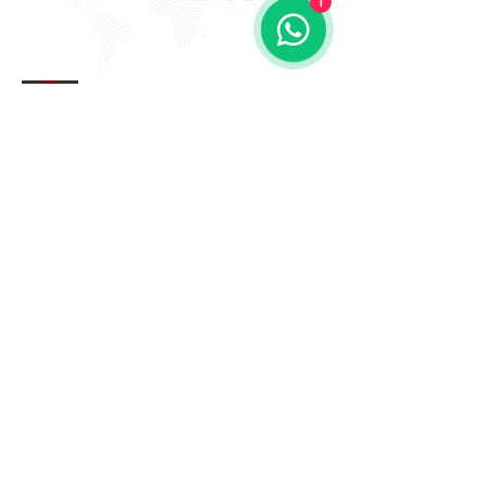
1
EVITE FRAUDE NA 2º VIA DE
BOLETOS!
Atenção a DKS não envia boletos através de e-mail
com bônus ou descontos caso tenha recebido um e-
mail com este teor entre em contato conosco!
Av. Amâncio Gaioli, 235 - Água Chata
Guarulhos - SP