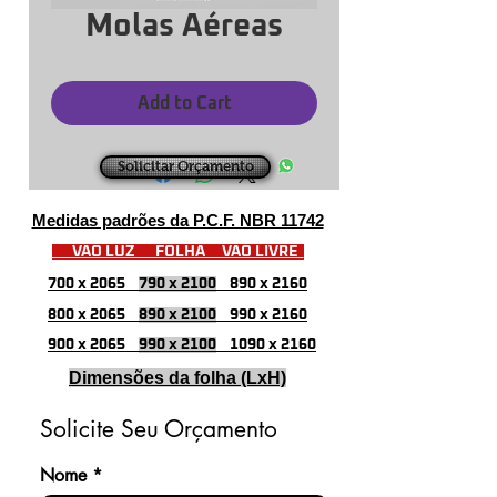
Molas Aéreas
Add to Cart
Solicitar Orçamento
Medidas padrões da P.C.F. NBR 11742
VÃO LUZ FOLHA VÃO LIVRE
700 x 2065
790 x 2100
890 x 2160
800 x 2065
890 x 2100
990 x 2160
900 x 2065
990 x 2100
1090 x 2160
Dimensões da folha (LxH)
Solicite Seu Orçamento
Nome