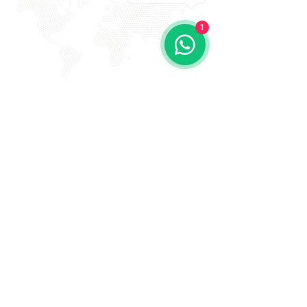
1
EVITE FRAUDE NA 2º VIA DE
BOLETOS!
Atenção a DKS não envia boletos através de e-mail
com bônus ou descontos caso tenha recebido um e-
mail com este teor entre em contato conosco!