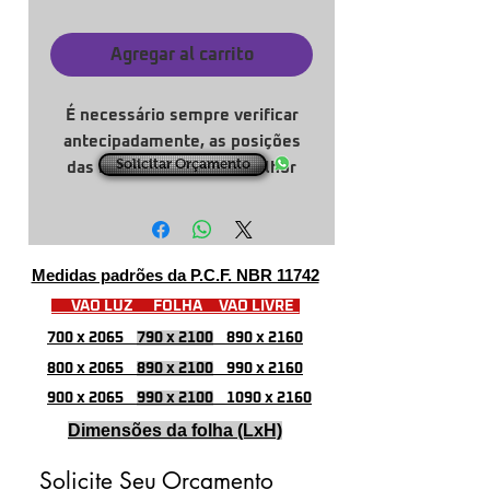
Agregar al carrito
É necessário sempre verificar
antecipadamente, as posições
Solicitar Orçamento
das furações para um melhor
acabamento e funcionamento da
barra anti-pânico.
Medidas padrões da P.C.F. NBR 11742
VÃO LUZ FOLHA VÃO LIVRE
700 x 2065
790 x 2100
890 x 2160
800 x 2065
890 x 2100
990 x 2160
900 x 2065
990 x 2100
1090 x 2160
Dimensões da folha (LxH)
Solicite Seu Orçamento