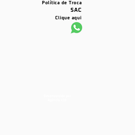
Política de Troca
SAC
Clique aqui
Desenvolvido por
Agência x10
barras antipânico, portas corta fogo,
dks, dks barras, dks portas corta
fogo, porta corta fogo, portas corta
fogo, segurança industrial,
segurança contra incêndios,
prevenção contra Incêndios