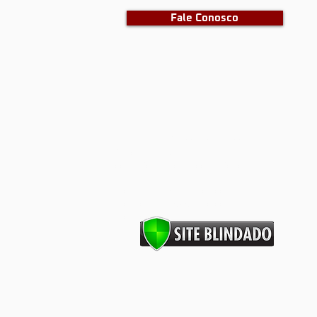
Fale Conosco
barras antipânico, portas corta
fogo, dks, dks barras, dks portas
corta fogo, porta corta fogo,
portas corta fogo, segurança
industrial, segurança contra
incêndios, prevenção contra
Incêndios