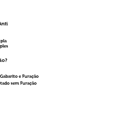
Anti
upla
ples
ão?
 Gabarito e Furação
ptado sem Furação