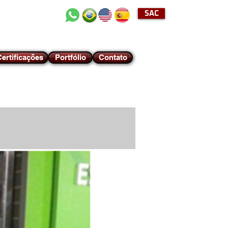
SAC
+55 (11) 2489-4040
ertificações
Portfólio
Contato