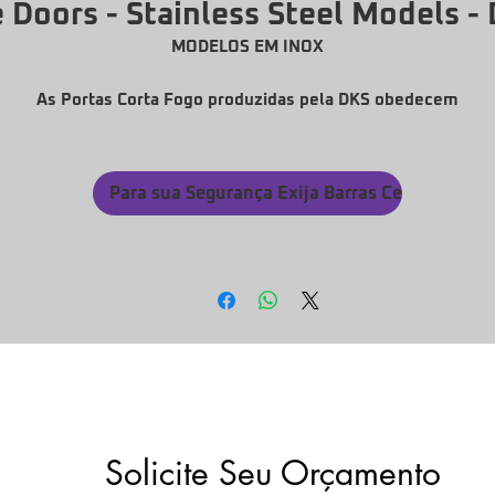
e Doors - Stainless Steel Models -
MODELOS EM INOX
As Portas Corta Fogo produzidas pela DKS obedecem
igorosamente ao processo de fabricação conforme Norma ABN
BR 11742:2003. Nossas portas P90 e P120 são certificadas pe
BNT garantindo ao cliente e usuários a segurança total em rot
Para sua Segurança Exija Barras Certificadas
de fugas para emergências. Produzimos as portas em 4 medida
padrões duplas ou simples, com bandeira superior ou painel
lateral, podemos ainda produzi-las conforme projeto
arquitetônico, desde que não ultrapassem a limitação mínima 
áxima das medidas constante na norma (NBR 11742). As Port
Corta Fogo e as Barras Antipânico da DKS formam um conjunt
eficaz, garantindo o bem estar e a segurança quando da
necessidade de uso.
Portas e Barras antipânico vendidas separadamente.
Solicite Seu Orçamento