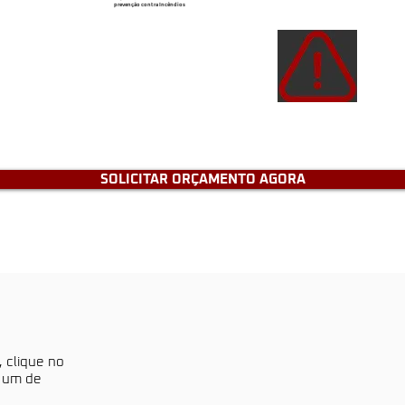
prevenção contra Incêndios
Atençã
de e
tenh
SOLICITAR ORÇAMENTO AGORA
, clique no
a um de