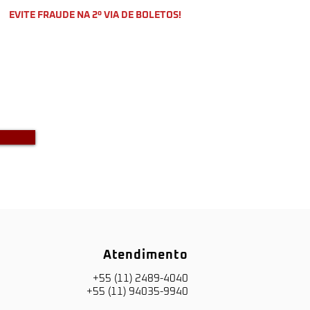
EVITE FRAUDE NA 2º VIA DE BOLETOS!
o a DKS não envia boletos através
-mail com bônus ou descontos caso
a recebido um e-mail com este teor
entre em contato conosco!
Atendimento
+55 (11) 2489-4040
+55 (11) 94035-9940