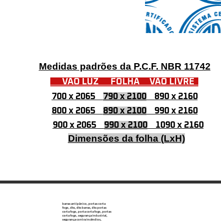
Medidas padrões da P.C.F. NBR 11742
VÃO LUZ FOLHA VÃO LIVRE
700 x 2065
790 x 2100
890 x 2160
800 x 2065
890 x 2100
990 x 2160
900 x 2065
990 x 2100
1090 x 2160
Dimensões da folha (LxH)
barras antipânico, portas corta
fogo, dks, dks barras, dks portas
corta fogo, porta corta fogo, portas
corta fogo, segurança industrial,
segurança contra incêndios,