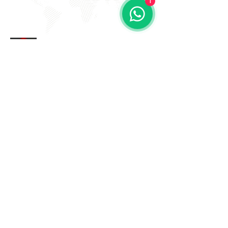
1
EVITE FRAUDE NA 2º VIA DE
BOLETOS!
Atenção a DKS não envia boletos através de e-mail
com bônus ou descontos caso tenha recebido um e-
mail com este teor entre em contato conosco!
Av. Amâncio Gaioli, 235 - Água Chata
Guarulhos - SP