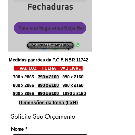
Fechaduras
Para sua Segurança Exija Barras Certificadas
Solicitar Orçamento
Medidas padrões da P.C.F. NBR 11742
VÃO LUZ FOLHA VÃO LIVRE
700 x 2065
790 x 2100
890 x 2160
800 x 2065
890 x 2100
990 x 2160
900 x 2065
990 x 2100
1090 x 2160
Dimensões da folha (LxH)
Solicite Seu Orçamento
Nome