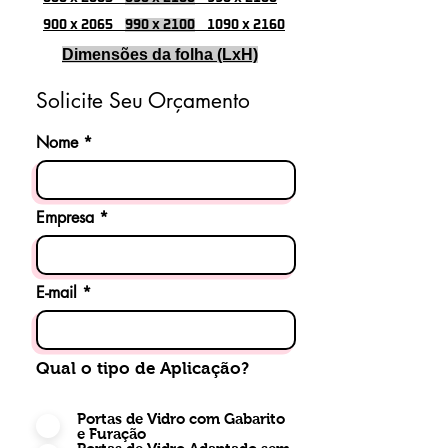
anti-esmagamento de dedos,
900 x 2065
990 x 2100
1090 x 2160
instalação multi-faces (Direita e
Dimensões da folha (LxH)
Esquerda) desenvolvida
especialmente para atender os
Solicite Seu Orçamento
mais diversos tipos de
acabamento, oferecendo o mais
Nome
alto desempenho, qualidade e
segurança.
Empresa
Aplicação perfeita para Prédios
industriais e administrativos,
Escritórios, Data center,
E-mail
Shopping Center, Bancos,
Supermercados, Aeroportos,
Hospitais, Condomínios
Qual o tipo de Aplicação?
Empresariais e Residenciais,
Clubes, Estádios, etc.
Portas de Vidro com Gabarito
e Furação