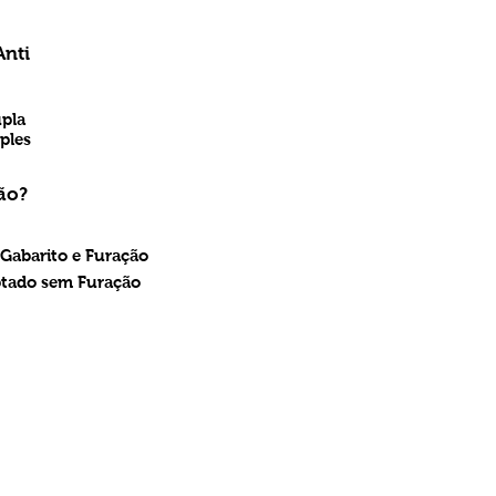
Anti
upla
ples
ão?
 Gabarito e Furação
ptado sem Furação