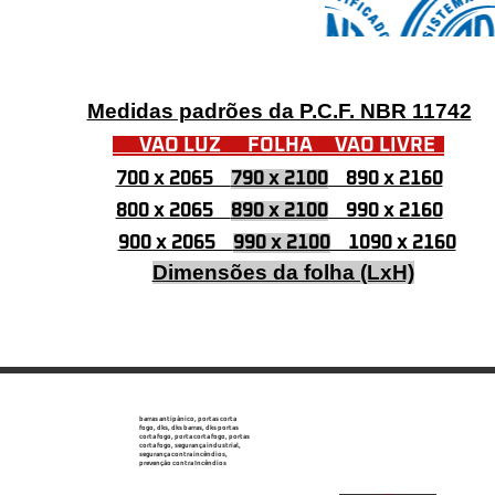
Medidas padrões da P.C.F. NBR 11742
VÃO LUZ FOLHA VÃO LIVRE
700 x 2065
790 x 2100
890 x 2160
800 x 2065
890 x 2100
990 x 2160
900 x 2065
990 x 2100
1090 x 2160
Dimensões da folha (LxH)
barras antipânico, portas corta
fogo, dks, dks barras, dks portas
corta fogo, porta corta fogo, portas
corta fogo, segurança industrial,
segurança contra incêndios,
prevenção contra Incêndios