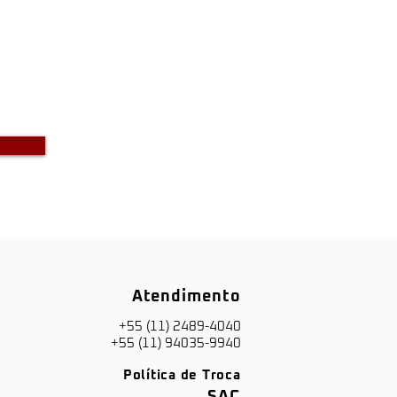
o a DKS não envia boletos através
-mail com bônus ou descontos caso
a recebido um e-mail com este teor
entre em contato conosco!
Atendimento
+55 (11) 2489-4040
+55 (11) 94035-9940
Política de Troca