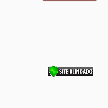
barras antipânico, portas corta
fogo, dks, dks barras, dks portas
corta fogo, porta corta fogo,
portas corta fogo, segurança
industrial, segurança contra
incêndios, prevenção contra
Incêndios