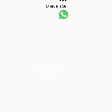
SAC
Clique aqui
Desenvolvido por
Agência x10
barras antipânico, portas corta fogo,
dks, dks barras, dks portas corta
fogo, porta corta fogo, portas corta
fogo, segurança industrial,
segurança contra incêndios,
prevenção contra Incêndios