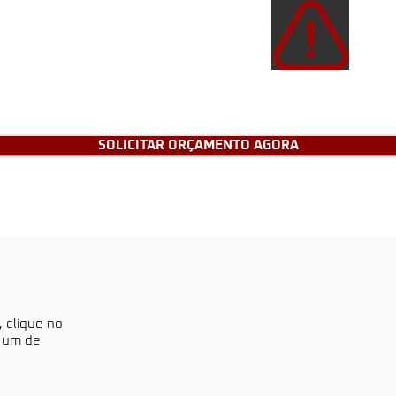
Atençã
de e
tenh
SOLICITAR ORÇAMENTO AGORA
, clique no
a um de