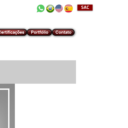
SAC
+55 (11) 2489-4040
ertificações
Portfólio
Contato