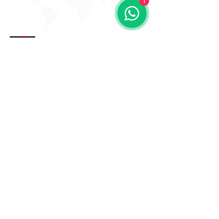
1
EVITE FRAUDE NA 2º VIA DE
BOLETOS!
Atenção a DKS não envia boletos através de e-mail
com bônus ou descontos caso tenha recebido um e-
mail com este teor entre em contato conosco!
Av. Amâncio Gaioli, 235 - Água Chata
Guarulhos - SP