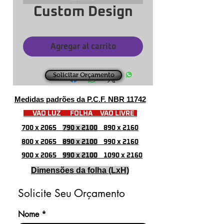
Custom Design
Agregar al carrito
Solicitar Orçamento
Medidas padrões da P.C.F. NBR 11742
VÃO LUZ FOLHA VÃO LIVRE
700 x 2065
790 x 2100
890 x 2160
800 x 2065
890 x 2100
990 x 2160
900 x 2065
990 x 2100
1090 x 2160
Dimensões da folha (LxH)
Solicite Seu Orçamento
Nome