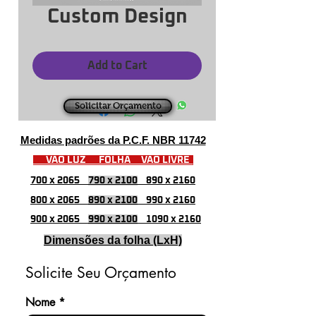
Custom Design
Add to Cart
Solicitar Orçamento
Medidas padrões da P.C.F. NBR 11742
VÃO LUZ FOLHA VÃO LIVRE
700 x 2065
790 x 2100
890 x 2160
800 x 2065
890 x 2100
990 x 2160
900 x 2065
990 x 2100
1090 x 2160
Dimensões da folha (LxH)
Solicite Seu Orçamento
Nome