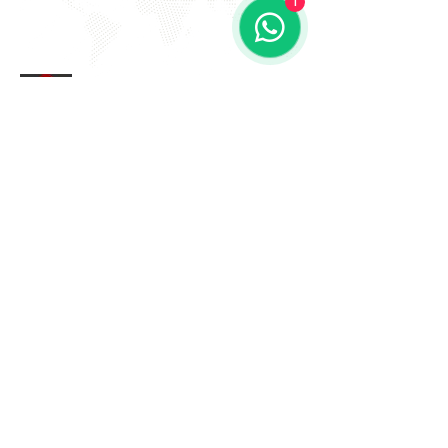
1
EVITE FRAUDE NA 2º VIA DE
BOLETOS!
Atenção a DKS não envia boletos através de e-mail
com bônus ou descontos caso tenha recebido um e-
mail com este teor entre em contato conosco!
Av. Amâncio Gaioli, 235 - Água Chata
Guarulhos - SP