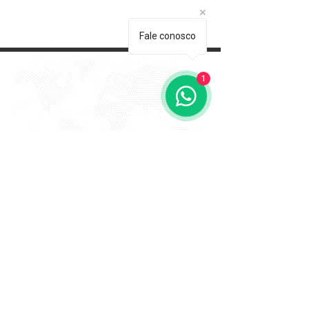
Fale conosco
1
EVITE FRAUDE NA 2º VIA DE
BOLETOS!
Atenção a DKS não envia boletos através de e-mail
com bônus ou descontos caso tenha recebido um e-
mail com este teor entre em contato conosco!