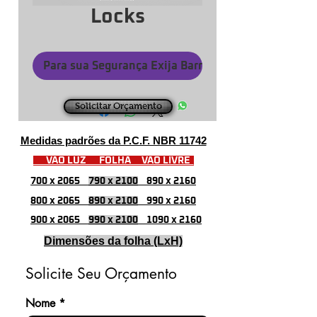
Locks
Para sua Segurança Exija Barras Certificadas
Solicitar Orçamento
Medidas padrões da P.C.F. NBR 11742
VÃO LUZ FOLHA VÃO LIVRE
700 x 2065
790 x 2100
890 x 2160
800 x 2065
890 x 2100
990 x 2160
900 x 2065
990 x 2100
1090 x 2160
Dimensões da folha (LxH)
Solicite Seu Orçamento
Nome