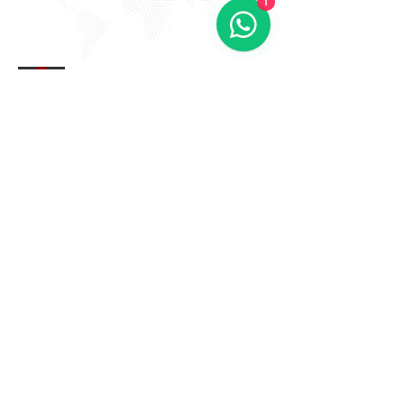
EVITE FRAUDE NA 2º VIA DE
BOLETOS!
Atenção a DKS não envia boletos através de e-mail
com bônus ou descontos caso tenha recebido um e-
mail com este teor entre em contato conosco!
Av. Amâncio Gaioli, 235 - Água Chata
Guarulhos - SP