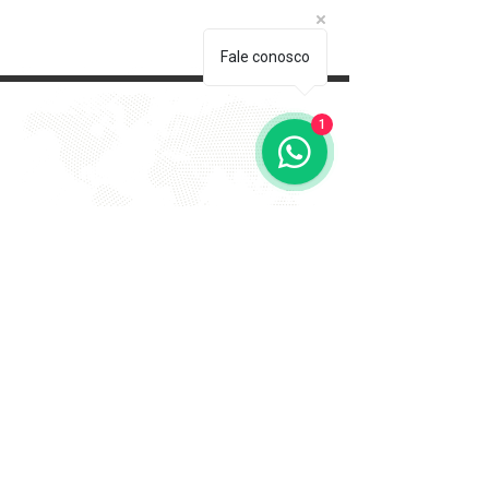
Fale conosco
1
EVITE FRAUDE NA 2º VIA DE
BOLETOS!
Atenção a DKS não envia boletos através de e-mail
com bônus ou descontos caso tenha recebido um e-
mail com este teor entre em contato conosco!