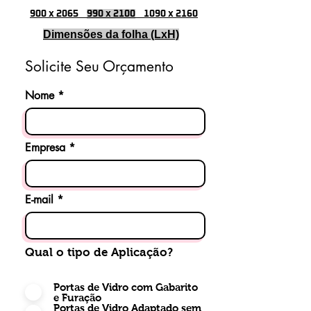
abertura
900 x 2065
990 x 2100
1090 x 2160
• Modelos para portas 1 folha e
Dimensões da folha (LxH)
dupla
Solicite Seu Orçamento
Nome
Empresa
E-mail
Qual o tipo de Aplicação?
Portas de Vidro com Gabarito
e Furação
Portas de Vidro Adaptado sem