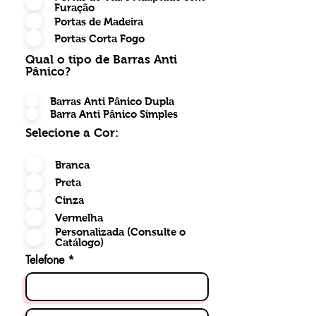
você encontra a sua melhor rota
Furação
Portas de Madeira
de fuga, com muita segurança, a
Portas Corta Fogo
certeza de um trabalho sério.
Tudo isso com a premissa de
Qual o tipo de Barras Anti
Pânico?
salvar vidas e garantir segurança
a todos. Portas e Barras
Barras Anti Pânico Dupla
antipânico vendidas
Barra Anti Pânico Simples
separadamente.
Selecione a Cor:
​​​​As barras antipânico DKS, são
Branca
exclusivas e diferenciadas de
Preta
outras marcas, pois possuem
Cinza
maior resistência, aplicação e
Vermelha
acabamentos perfeitos.
Personalizada (Consulte o
Catálogo)
Instalação multi-faces (Direita e
Telefone
Esquerda) desenvolvida
especialmente para atender os
mais diversos tipos de
acabamento, oferecendo o mais