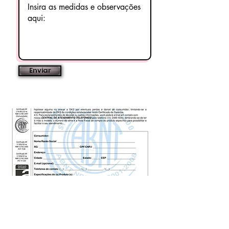
alto desempenho,qualidade e
segurança.
Aplicação perfeita para Prédios
industriais e administrativos,
Escritórios, Data center,
Enviar
Shopping Center, Bancos,
Supermercados, Aeroportos,
Hosp