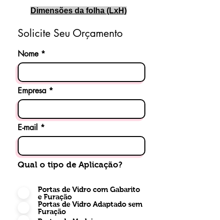
Dimensões da folha (LxH)
mais diversos tipos de
acabamento, oferecendo o mais
Solicite Seu Orçamento
alto desempenho, qualidade e
segurança. Aplicação perfeita
Nome
para Prédios industriais e
administrativos, Escritórios, Data
center, Shopping Center, Bancos,
Empresa
Supermercados, Aeroportos,
Hospitais, Condomínios
Empresariais e Residenciais,
E-mail
Clubes, Estádios, etc.
Qual o tipo de Aplicação?
Portas de Vidro com Gabarito
e Furação
Portas de Vidro Adaptado sem
Furação