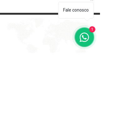
Fale conosco
1
EVITE FRAUDE NA 2º VIA DE
BOLETOS!
Atenção a DKS não envia boletos através de e-mail
com bônus ou descontos caso tenha recebido um e-
mail com este teor entre em contato conosco!