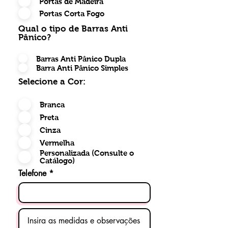
Portas de Madeira
de fuga, com muita segurança, a
Portas Corta Fogo
certeza de um trabalho sério.
Tudo isso com a premissa de
Qual o tipo de Barras Anti
Pânico?
salvar vidas e garantir segurança
a todos. Portas e Barras
Barras Anti Pânico Dupla
antipânico vendidas
Barra Anti Pânico Simples
separadamente.
Selecione a Cor:
​​​​As barras antipânico DKS, são
Branca
exclusivas e diferenciadas de
Preta
outras marcas, pois possuem
Cinza
maior resistência, aplicação e
Vermelha
acabamentos perfeitos.
Personalizada (Consulte o
Catálogo)
Instalação multi-faces (Direita e
Telefone
Esquerda) desenvolvida
especialmente para atender os
mais diversos tipos de
acabamento, oferecendo o mais
alto desempenho,qualidade e