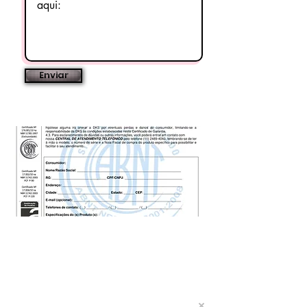
segurança.
Aplicação perfeita para Prédios
industriais e administrativos,
Escritórios, Data center,
Enviar
Shopping Center, Bancos,
Supermercados, Aeroportos,
Hosp