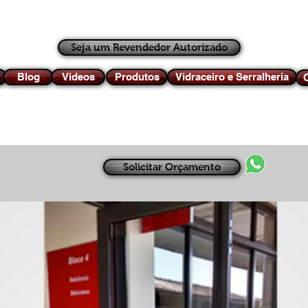
Seja um Revendedor Autorizado
Blog
Videos
Produtos
Vidraceiro e Serralheria
C
Solicitar Orçamento