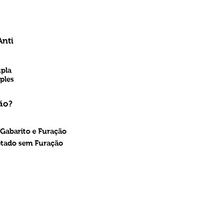
Anti
upla
ples
ão?
 Gabarito e Furação
ptado sem Furação