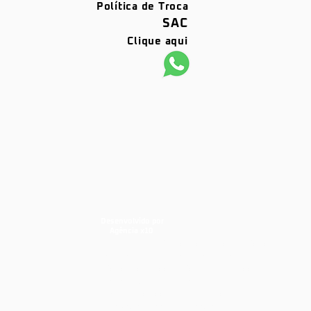
Política de Troca
SAC
Clique aqui
Desenvolvido por
Agência x10
barras antipânico, portas corta fogo,
dks, dks barras, dks portas corta
fogo, porta corta fogo, portas corta
fogo, segurança industrial,
segurança contra incêndios,
prevenção contra Incêndios