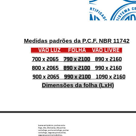
Medidas padrões da P.C.F. NBR 11742
VÃO LUZ FOLHA VÃO LIVRE
700 x 2065
790 x 2100
890 x 2160
800 x 2065
890 x 2100
990 x 2160
900 x 2065
990 x 2100
1090 x 2160
Dimensões da folha (LxH)
barras antipânico, portas corta
fogo, dks, dks barras, dks portas
corta fogo, porta corta fogo, portas
corta fogo, segurança industrial,
segurança contra incêndios,