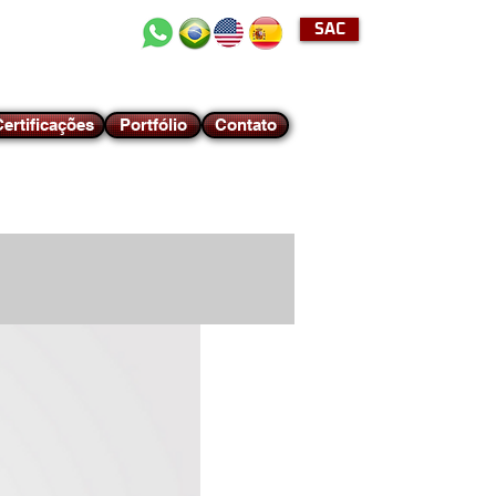
SAC
+55 (11) 2489-4040
ertificações
Portfólio
Contato