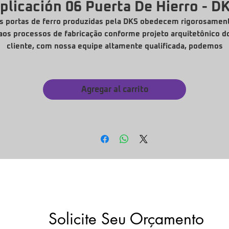
plicación 06 Puerta De Hierro - D
s portas de ferro produzidas pela DKS obedecem rigorosamen
aos processos de fabricação conforme projeto arquitetônico d
cliente, com nossa equipe altamente qualificada, podemos
confeccionar em diversos modelos.
Portas e Barras antipânico vendidas separadamente.
Agregar al carrito
Solicite Seu Orçamento