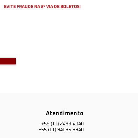
EVITE FRAUDE NA 2º VIA DE BOLETOS!
o a DKS não envia boletos através
-mail com bônus ou descontos caso
a recebido um e-mail com este teor
entre em contato conosco!
Atendimento
+55 (11) 2489-4040
+55 (11) 94035-9940