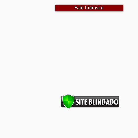
Fale Conosco
barras antipânico, portas corta
fogo, dks, dks barras, dks portas
corta fogo, porta corta fogo,
portas corta fogo, segurança
industrial, segurança contra
incêndios, prevenção contra
Incêndios