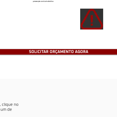
prevenção contra Incêndios
Atençã
de e
tenh
SOLICITAR ORÇAMENTO AGORA
, clique no
a um de