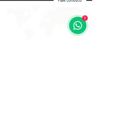
Fale conosco
1
EVITE FRAUDE NA 2º VIA DE
BOLETOS!
Atenção a DKS não envia boletos através de e-mail
com bônus ou descontos caso tenha recebido um e-
mail com este teor entre em contato conosco!