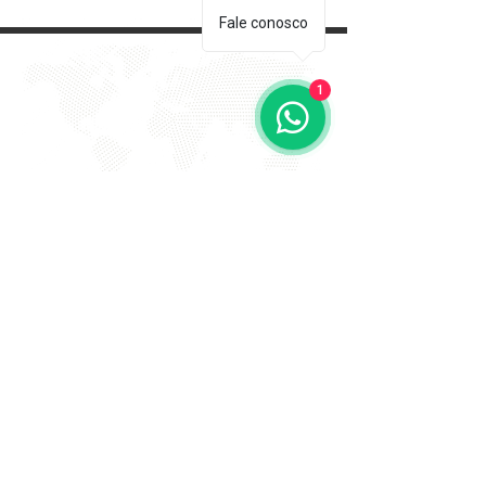
Fale conosco
1
EVITE FRAUDE NA 2º VIA DE
BOLETOS!
Atenção a DKS não envia boletos através de e-mail
com bônus ou descontos caso tenha recebido um e-
mail com este teor entre em contato conosco!