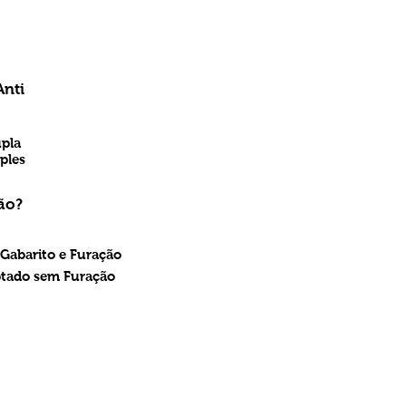
Anti
upla
ples
ão?
 Gabarito e Furação
ptado sem Furação