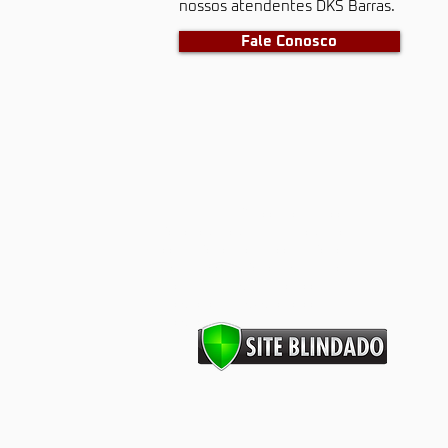
nossos atendentes DKS Barras.
Fale Conosco
barras antipânico, portas corta
fogo, dks, dks barras, dks portas
corta fogo, porta corta fogo,
portas corta fogo, segurança
industrial, segurança contra
incêndios, prevenção contra
Incêndios