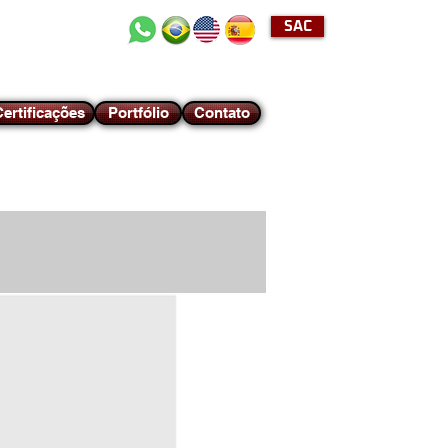
SAC
+55 (11) 2489-4040
ertificações
Portfólio
Contato