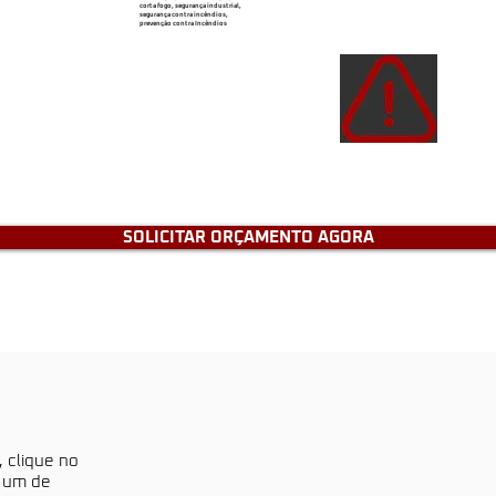
corta fogo, segurança industrial,
segurança contra incêndios,
prevenção contra Incêndios
Atençã
de e
tenh
SOLICITAR ORÇAMENTO AGORA
, clique no
a um de