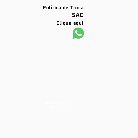
Política de Troca
SAC
Clique aqui
Desenvolvido por
Agência x10
barras antipânico, portas corta fogo,
dks, dks barras, dks portas corta
fogo, porta corta fogo, portas corta
fogo, segurança industrial,
segurança contra incêndios,