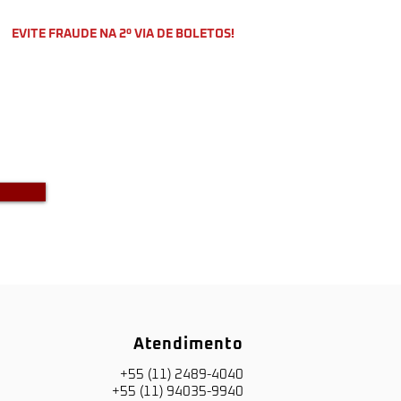
EVITE FRAUDE NA 2º VIA DE BOLETOS!
o a DKS não envia boletos através
-mail com bônus ou descontos caso
a recebido um e-mail com este teor
entre em contato conosco!
Atendimento
+55 (11) 2489-4040
+55 (11) 94035-9940