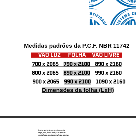
Medidas padrões da P.C.F. NBR 11742
VÃO LUZ FOLHA VÃO LIVRE
700 x 2065
790 x 2100
890 x 2160
800 x 2065
890 x 2100
990 x 2160
900 x 2065
990 x 2100
1090 x 2160
Dimensões da folha (LxH)
barras antipânico, portas corta
fogo, dks, dks barras, dks portas
corta fogo, porta corta fogo, portas