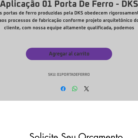
Aplicação 01 Porta De Ferro - DKS
s portas de ferro produzidas pela DKS obedecem rigorosamen
aos processos de fabricação conforme projeto arquitetônico d
cliente, com nossa equipe altamente qualificada, podemos
confeccionar em diversos modelos.
Portas e Barras antipânico vendidas separadamente.
Agregar al carrito
SKU: 01PORTADEFERRO
Solicite Seu Orçamento