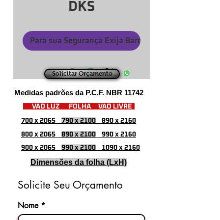
DKS
Para sua Segurança Exija Barras Certificadas
Solicitar Orçamento
Medidas padrões da P.C.F. NBR 11742
VÃO LUZ FOLHA VÃO LIVRE
700 x 2065
790 x 2100
890 x 2160
800 x 2065
890 x 2100
990 x 2160
900 x 2065
990 x 2100
1090 x 2160
Dimensões da folha (LxH)
Solicite Seu Orçamento
Nome