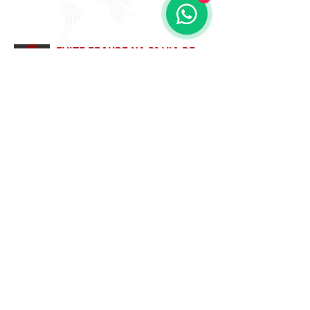
EVITE FRAUDE NA 2º VIA DE
BOLETOS!
Atenção a DKS não envia boletos através de e-mail
com bônus ou descontos caso tenha recebido um e-
mail com este teor entre em contato conosco!
Av. Amâncio Gaioli, 235 - Água Chata
Guarulhos - SP