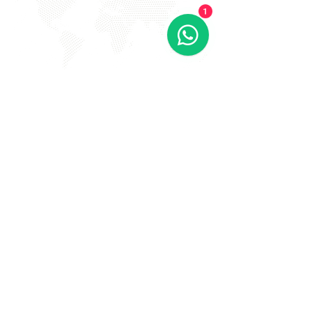
1
EVITE FRAUDE NA 2º VIA DE
BOLETOS!
Atenção a DKS não envia boletos através de e-mail
com bônus ou descontos caso tenha recebido um e-
mail com este teor entre em contato conosco!