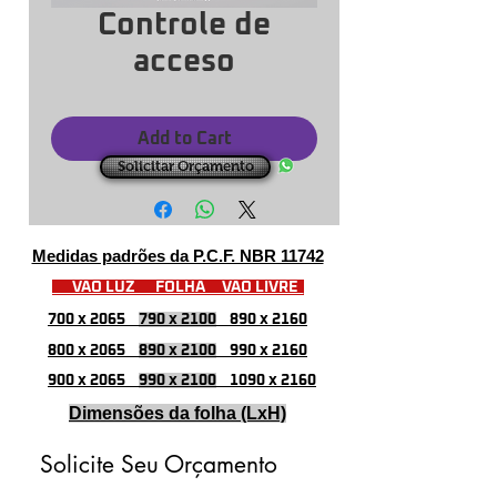
Controle de
acceso
Add to Cart
Solicitar Orçamento
Medidas padrões da P.C.F. NBR 11742
VÃO LUZ FOLHA VÃO LIVRE
700 x 2065
790 x 2100
890 x 2160
800 x 2065
890 x 2100
990 x 2160
900 x 2065
990 x 2100
1090 x 2160
Dimensões da folha (LxH)
Solicite Seu Orçamento