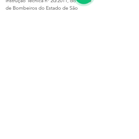
Instrução Técnica nº 20/2011, do Corpo 
de Bombeiros do Estado de São 
Paulo, disponível para Download no 
Link Abaixo.
INSTRUÇÃO TÉCNICA Nº 
20/2011 - Sinalização De 
Emergência
OBJETIVO
 Fixar as condições exigíveis 
que devem satisfazer o sistema de 
sinalização de emergência em 
edificações e áreas de risco, conforme 
o Decreto Estadual nº56.819/11 – 
Regulamento de segurança contra 
incêndio das edificações e áreas 
de risco do Estado de São Paulo.
APLICAÇÃO
 Esta Instrução Técnica (IT) 
aplica-se a todas as edificações e áreas 