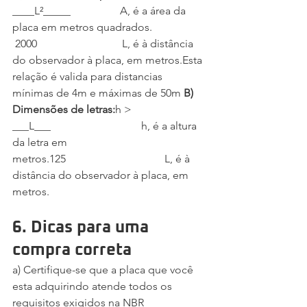
____L²_____                  A, é a área da 
placa em metros quadrados.    
 2000                               L, é à distância 
do observador à placa, em metros.Esta 
relação é valida para distancias 
mínimas de 4m e máximas de 50m 
B) 
Dimensões de letras:
h > 
___L___                                 h, é a altura 
da letra em 
metros.125                                    L, é à 
distância do observador à placa, em 
metros.
6. Dicas para uma 
compra correta
a) Certifique-se que a placa que você 
esta adquirindo atende todos os 
requisitos exigidos na NBR 