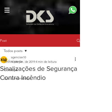
Post
Todos posts
agenciax10
Todos posts
10 de jun. de 2019
4 min de leitura
Sinalizações de Segurança
Começar
Contra Incêndio
Sua comunidade