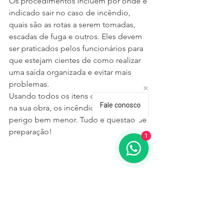
Os procedimentos incluem por onde é 
indicado sair no caso de incêndio, 
quais são as rotas a serem tomadas, 
escadas de fuga e outros. Eles devem 
ser praticados pelos funcionários para 
que estejam cientes de como realizar 
uma saída organizada e evitar mais 
problemas.
Usando todos os itens desse checklist 
Fale conosco
na sua obra, os incêndios serão um 
perigo bem menor. Tudo é questão de 
preparação!
1