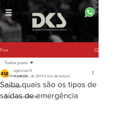
Post
Todos posts
agenciax10
Todos posts
10 de jun. de 2019
2 min de leitura
Saiba quais são os tipos de
Começar
saídas de emergência
Sua comunidade