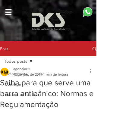
Post
Todos posts
agenciax10
Todos posts
10 de jun. de 2019
1 min de leitura
Saiba para que serve uma
Começar
barra antipânico: Normas e
Sua comunidade
Regulamentação