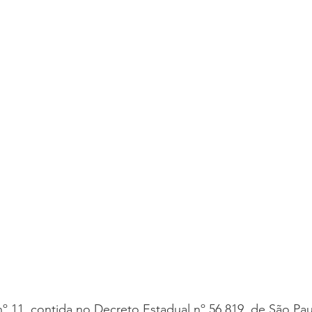
nº 11, contida no Decreto Estadual nº 56.819, de São Pau