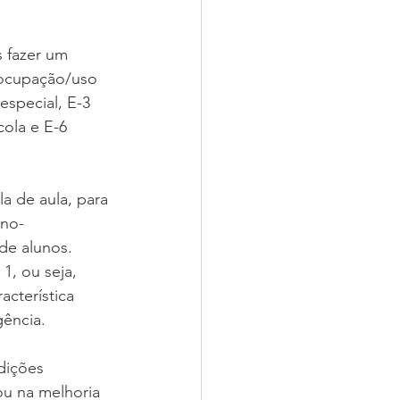
s fazer um 
(ocupação/uso 
especial, E-3 
cola e E-6 
la de aula, para 
ino-
de alunos. 
1, ou seja, 
cterística 
ência.  
dições 
u na melhoria 