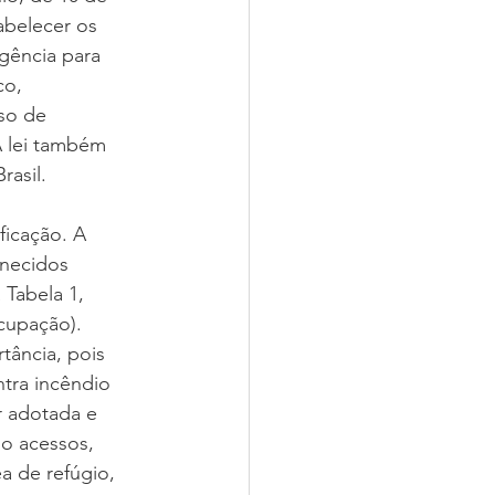
abelecer os 
gência para 
o, 
so de 
 lei também 
asil.  
icação. A 
rnecidos 
 Tabela 1, 
cupação).  
tância, pois 
tra incêndio 
r adotada e 
mo acessos, 
a de refúgio, 