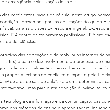
 de emergência e sinalização de saídas.  
dos coeficientes iniciais de cálculo, neste artigo, vamo
a condição apresentada para as edificações do grupo E 
 física), para as divisões E-1 escola em geral, E-2 escola 
ísica, E-4 centro de treinamento profissional, E-5 pré-es
s de deficiências.  
nstrutivas das edificações e de mobiliários internos de sa
(E-1 a E-6) e para o desenvolvimento do processo de ens
alidade, são totalmente diversas, bem como os perfis 
el a proposta fechada do coeficiente imposto pela Tabela 
 m² de área de sala de aula". Para uma determinada cara
ente favorável, mas para outra condição é inviável tal exig
ia tecnologia da informação e da comunicação, das con
mo dos métodos de ensino e aprendizagem, influencio