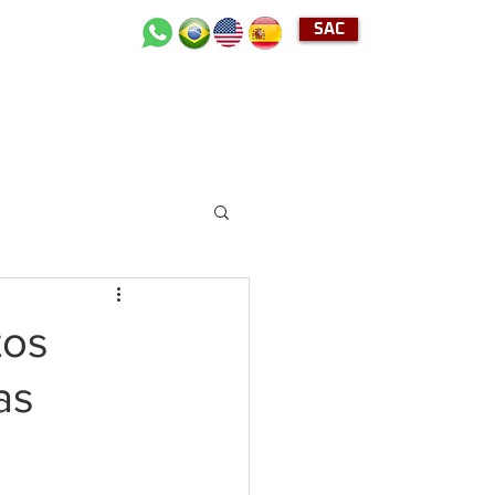
SAC
+55 (11) 2489-4040
tos
as