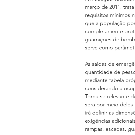
março de 2011, trat
requisitos mínimos 
que a população pos
completamente proteg
guarnições de bombe
serve como parâmetro
As saídas de emergê
quantidade de pessoa
mediante tabela próp
considerando a ocup
Torna-se relevante d
será por meio deles 
irá definir as dimen
exigências adicionai
rampas, escadas, gu