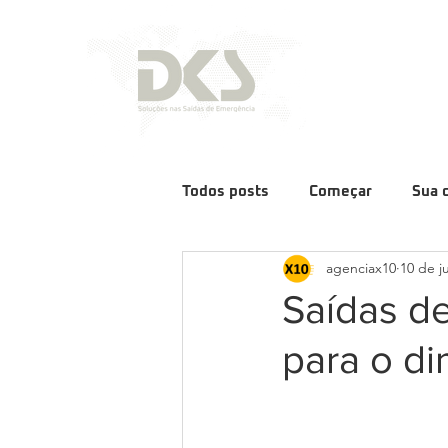
Todos posts
Começar
Sua 
agenciax10
10 de j
Saídas de
para o d