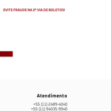
EVITE FRAUDE NA 2º VIA DE BOLETOS!
o a DKS não envia boletos através
-mail com bônus ou descontos caso
a recebido um e-mail com este teor
entre em contato conosco!
Atendimento
+55 (11) 2489-4040
+55 (11) 94035-9940