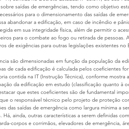
a sobre saídas de emergências, tendo como objetivo est
necessários para o dimensionamento das saídas de emer
sa abandonar a edificação, em caso de incêndio e pânic
ida em sua integridade física, além de permitir o aces
iros para o combate ao fogo ou retirada de pessoas. A
s de exigências para outras legislações existentes no Br
ncia são dimensionadas em função da população da edif
s de cada edificação é calculada pelos coeficientes fo
ria contida na IT (Instrução Técnica), conforme mostra a
ação da edificação em estudo (classificação quanto à o
estacar que estes coeficientes são de fundamental impor
que o responsável técnico pelo projeto de proteção con
sões das saídas de emergência como largura mínima a se
s. Há, ainda, outras características a serem definidas co
arda-corpos e corrimãos, elevadores de emergência, áre