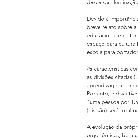
descarga, iluminação
Devido à importância 
breve relato sobre 
educacional e cultura
espaço para cultura f
escola para portadore
As características co
as divisões citadas 
aprendizagem com qu
Portanto, é discutív
"uma pessoa por 1,50
(divisão) será totalm
A evolução da própr
ergonômicas, bem co