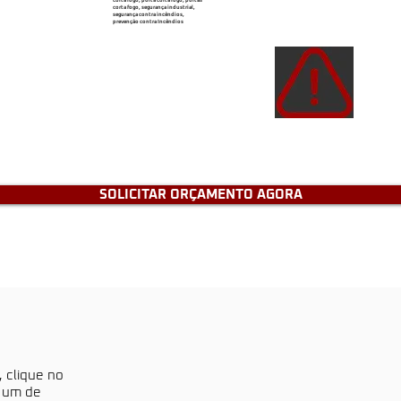
corta fogo, segurança industrial,
segurança contra incêndios,
prevenção contra Incêndios
Atençã
de e
tenh
SOLICITAR ORÇAMENTO AGORA
, clique no
a um de