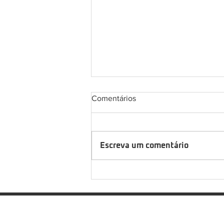
Comentários
Escreva um comentário
Saiba quando fazer simulação
de emergência na empresa