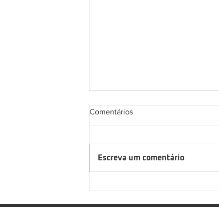
Comentários
Escreva um comentário
Saiba quando fazer simulação
de emergência na empresa