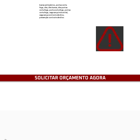
barras antipânico, portas corta
fogo, dks, dks barras, dks portas
corta fogo, porta corta fogo, portas
corta fogo, segurança industrial,
segurança contra incêndios,
prevenção contra Incêndios
Atençã
de e
tenh
SOLICITAR ORÇAMENTO AGORA