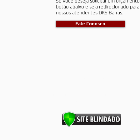
S​e você deseja solicitar um orçamento
botão abaixo e seja redirecionado par
nossos atendentes DKS Barras.
Fale Conosco
barras antipânico, portas corta
fogo, dks, dks barras, dks portas
corta fogo, porta corta fogo,
portas corta fogo, segurança
industrial, segurança contra
incêndios, prevenção contra
Incêndios