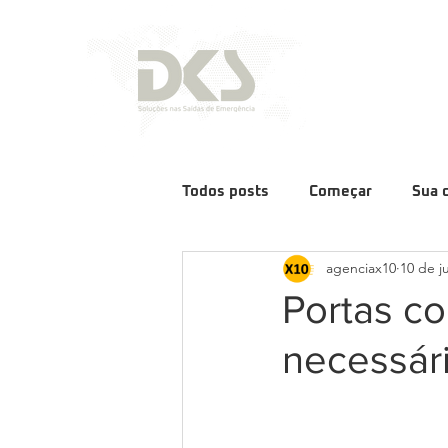
Todos posts
Começar
Sua 
agenciax10
10 de j
Portas co
necessár