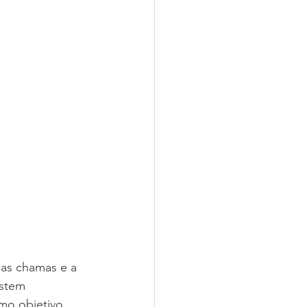
 as chamas e a 
stem 
mo objetivo 