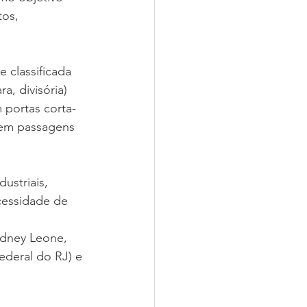
os, 
classificada 
, divisória) 
m portas corta-
em passagens 
ustriais, 
cessidade de 
idney Leone, 
deral do RJ) e 