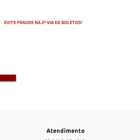
EVITE FRAUDE NA 2º VIA DE BOLETOS!
o a DKS não envia boletos através
-mail com bônus ou descontos caso
a recebido um e-mail com este teor
entre em contato conosco!
Atendimento