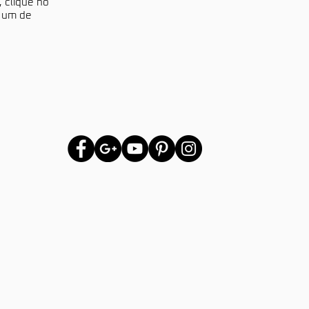
, clique no
a um de