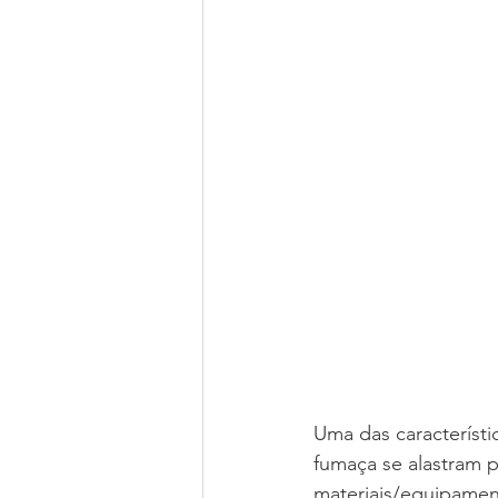
Uma das característ
fumaça se alastram 
materiais/equipamen