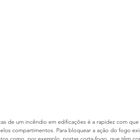
icas de um incêndio em edificações é a rapidez com que
pelos compartimentos. Para bloquear a ação do fogo exi
tos como, por exemplo, portas corta-fogo, que têm co