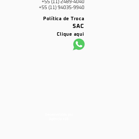
+55 (11) 2489-4040
+55 (11) 94035-9940
Política de Troca
SAC
Clique aqui
Desenvolvido por
Agência x10
barras antipânico, portas corta fogo,
dks, dks barras, dks portas corta
fogo, porta corta fogo, portas corta