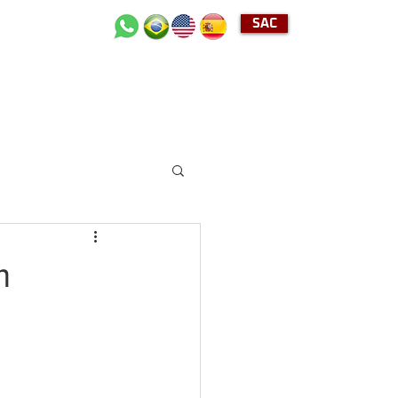
SAC
+55 (11) 2489-4040
m