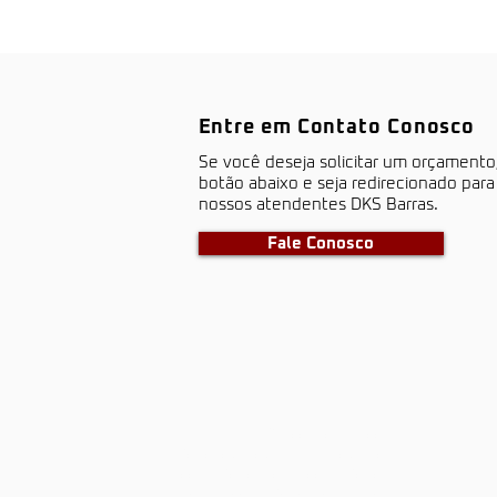
Entre em Contato Conosco
S​e você deseja solicitar um orçamento
botão abaixo e seja redirecionado par
nossos atendentes DKS Barras.
Fale Conosco
barras antipânico, portas corta
fogo, dks, dks barras, dks portas
corta fogo, porta corta fogo,
portas corta fogo, segurança