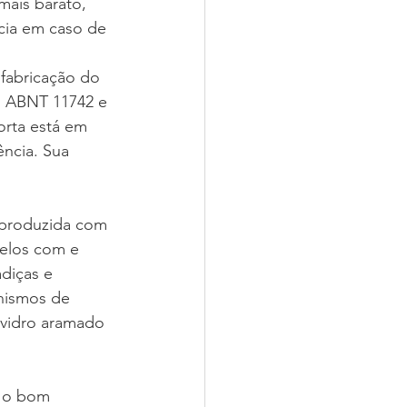
mais barato, 
ácia em caso de 
 fabricação do 
o ABNT 11742 e 
orta está em 
ncia. Sua 
  
 produzida com 
elos com e 
diças e 
nismos de 
 vidro aramado 
a o bom 