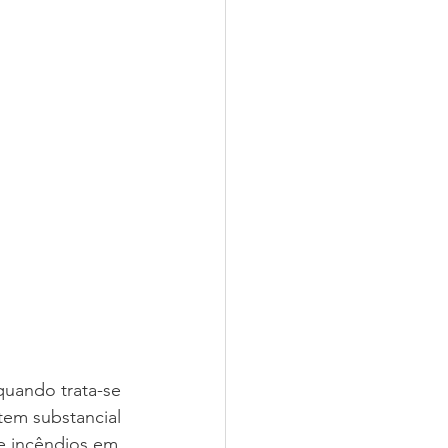
quando trata-se 
em substancial 
e incêndios em 