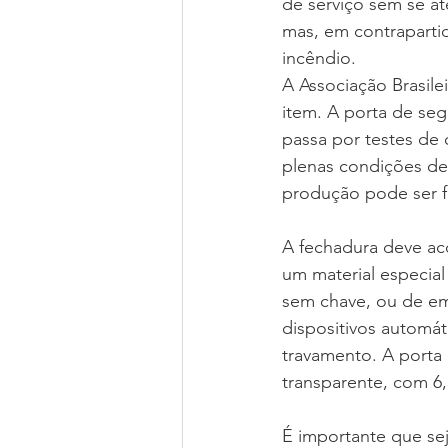
de serviço sem se at
mas, em contrapartid
incêndio.  
A Associação Brasile
item. A porta de se
passa por testes de
plenas condições de 
produção pode ser fei
A fechadura deve aco
um material especia
sem chave, ou de emb
dispositivos automá
travamento. A porta 
transparente, com 6
É importante que se