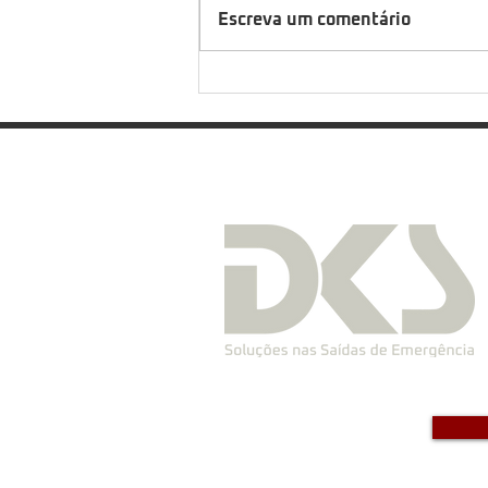
Escreva um comentário
Saiba quando fazer simulação
de emergência na empresa