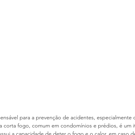
pensável para a prevenção de acidentes, especialmente 
ta corta fogo, comum em condomínios e prédios, é um it
ssui a capacidade de deter o fogo e o calor, em caso d