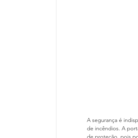
A segurança é indis
de incêndios. A por
de proteção, pois po