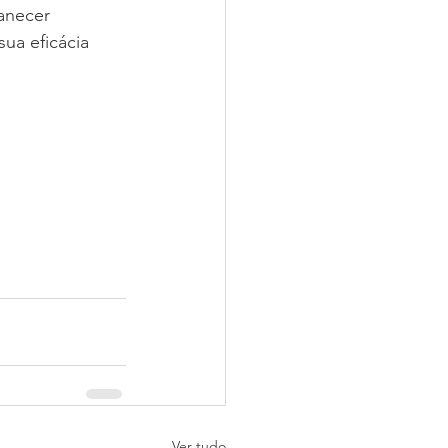
anecer 
ua eficácia 
Ver tudo