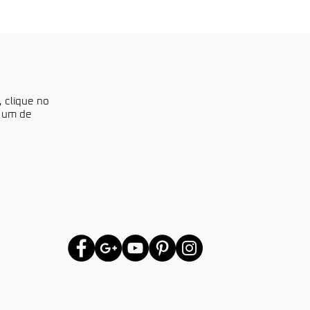
, clique no
a um de