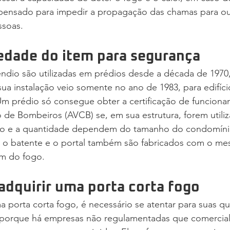
i pensado para impedir a propagação das chamas para ou
ssoas. 
iedade do item para segurança
êndio são utilizadas em prédios desde a década de 1970
ua instalação veio somente no ano de 1983, para edifíc
Um prédio só consegue obter a certificação de funcion
 de Bombeiros (AVCB) se, em sua estrutura, forem utiliz
lo e a quantidade dependem do tamanho do condomínio
, o batente e o portal também são fabricados com o me
em do fogo. 
adquirir uma porta corta fogo
a porta corta fogo, é necessário se atentar para suas qu
o porque há empresas não regulamentadas que comercial