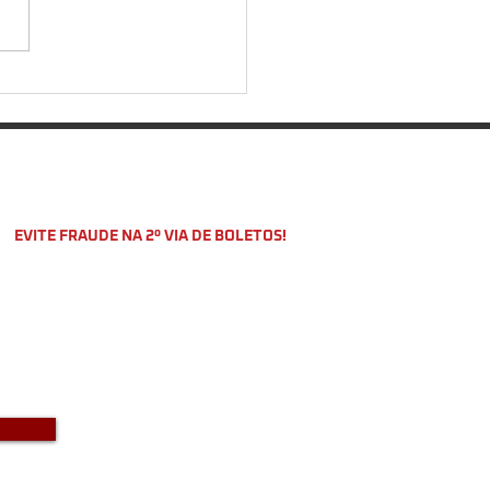
ecer segurança vai além
tender aos bombeiros
EVITE FRAUDE NA 2º VIA DE BOLETOS!
o a DKS não envia boletos através
-mail com bônus ou descontos caso
a recebido um e-mail com este teor
entre em contato conosco!