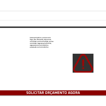
Portas corta-fogo: bloqueio
Ofer
passivo e necessário
de a
barras antipânico, portas corta
fogo, dks, dks barras, dks portas
corta fogo, porta corta fogo, portas
corta fogo, segurança industrial,
segurança contra incêndios,
prevenção contra Incêndios
Atençã
de e
tenh
SOLICITAR ORÇAMENTO AGORA