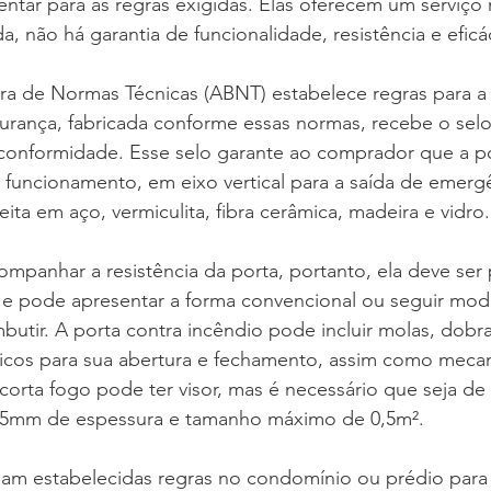
entar para as regras exigidas. Elas oferecem um serviço 
a, não há garantia de funcionalidade, resistência e efic
ira de Normas Técnicas (ABNT) estabelece regras para a
gurança, fabricada conforme essas normas, recebe o sel
 conformidade. Esse selo garante ao comprador que a p
funcionamento, em eixo vertical para a saída de emergê
ta em aço, vermiculita, fibra cerâmica, madeira e vidro.
mpanhar a resistência da porta, portanto, ela deve ser
l e pode apresentar a forma convencional ou seguir mod
utir. A porta contra incêndio pode incluir molas, dobra
ticos para sua abertura e fechamento, assim como meca
corta fogo pode ter visor, mas é necessário que seja de
,5mm de espessura e tamanho máximo de 0,5m². 
jam estabelecidas regras no condomínio ou prédio par