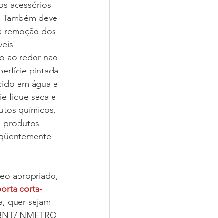
os acessórios 
.). Também deve 
 a remoção dos 
eis 
so ao redor não 
rfície pintada 
cido em água e 
e fique seca e 
utos químicos, 
e produtos 
seqüentemente 
óleo apropriado, 
orta corta-
a, quer sejam 
e ABNT/INMETRO 