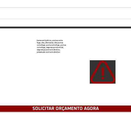
Portas corta-fogo: bloqueio
Ofer
passivo e necessário
de a
barras antipânico, portas corta
fogo, dks, dks barras, dks portas
corta fogo, porta corta fogo, portas
corta fogo, segurança industrial,
segurança contra incêndios,
prevenção contra Incêndios
Atençã
de e
tenh
SOLICITAR ORÇAMENTO AGORA