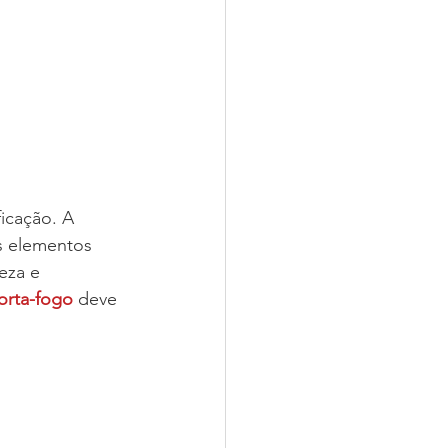
icação. A 
s elementos 
eza e 
orta-fogo
 deve 