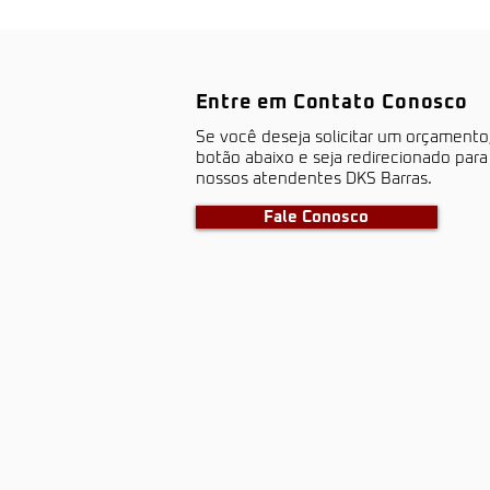
Entre em Contato Conosco
S​e você deseja solicitar um orçamento
botão abaixo e seja redirecionado par
nossos atendentes DKS Barras.
Fale Conosco
barras antipânico, portas corta
fogo, dks, dks barras, dks portas
corta fogo, porta corta fogo,
portas corta fogo, segurança
industrial, segurança contra