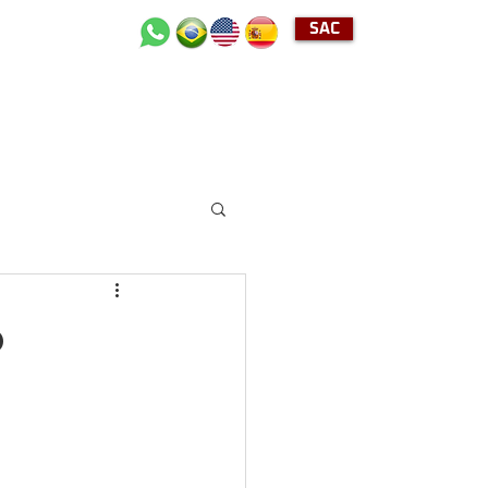
SAC
+55 (11) 2489-4040
o