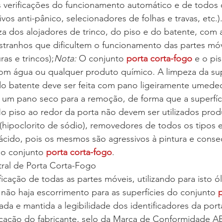
 verificações do funcionamento automático e de todos 
tivos anti-pânico, selecionadores de folhas e travas, etc
za dos alojadores de trinco, do piso e do batente, com
stranhos que dificultem o funcionamento das partes móv
as e trincos);
Nota:
 O conjunto 
porta corta-fogo
 e o pi
om água ou qualquer produto químico. A limpeza da supe
 do batente deve ser feita com pano ligeiramente umede
 um pano seco para a remoção, de forma que a superfíci
o piso ao redor da porta não devem ser utilizados prod
(hipoclorito de sódio), removedores de todos os tipos 
 ácido, pois os mesmos são agressivos à pintura e con
o conjunto 
porta corta-fogo
.
ral de Porta Corta-Fogo
ificação de todas as partes móveis, utilizando para isto 
 não haja escorrimento para as superfícies do conjunto 
p
cada e mantida a legibilidade dos identificadores da port
ficação do fabricante, selo da Marca de Conformidad