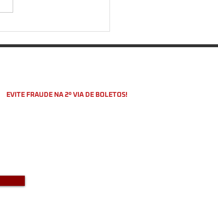
ecer segurança vai além
tender aos bombeiros
EVITE FRAUDE NA 2º VIA DE BOLETOS!
o a DKS não envia boletos através
-mail com bônus ou descontos caso
a recebido um e-mail com este teor
entre em contato conosco!