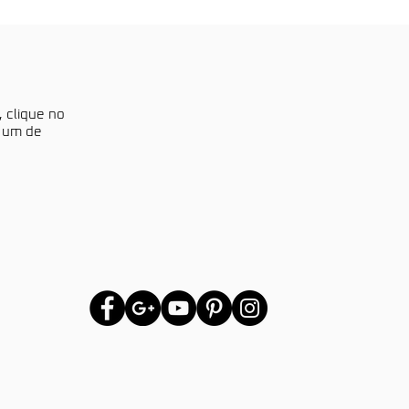
, clique no
a um de