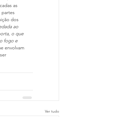
cadas as 
 partes 
uição dos 
edada ao 
porta, o que 
o fogo e 
ue envolvam 
ser 
Ver tudo