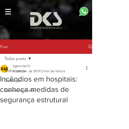
Post
Todos posts
agenciax10
Todos posts
10 de jun. de 2019
2 min de leitura
Incêndios em hospitais:
Começar
conheça medidas de
Sua comunidade
segurança estrutural