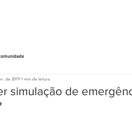
comunidade
un. de 2019
1 min de leitura
er simulação de emergênc
?