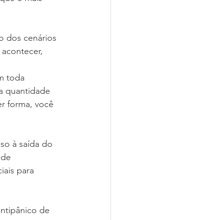
o dos cenários 
acontecer, 
.
m toda 
a quantidade 
r forma, você 
sso à saída do 
 de 
ais para 
antipânico de 