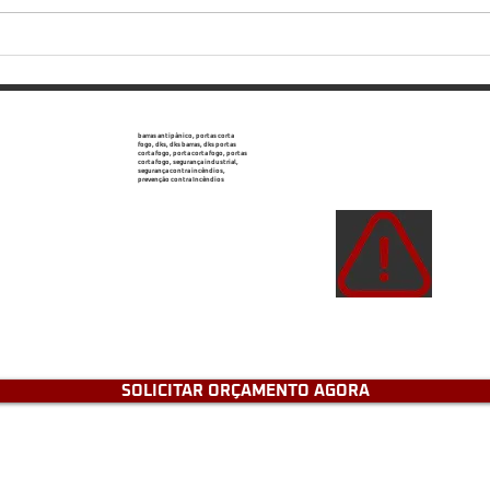
Portas corta-fogo: bloqueio
Ofer
passivo e necessário
de a
barras antipânico, portas corta
fogo, dks, dks barras, dks portas
corta fogo, porta corta fogo, portas
corta fogo, segurança industrial,
segurança contra incêndios,
prevenção contra Incêndios
Atençã
de e
tenh
SOLICITAR ORÇAMENTO AGORA