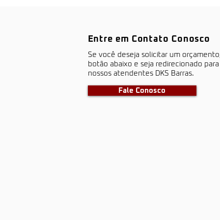
Entre em Contato Conosco
S​e você deseja solicitar um orçamento
botão abaixo e seja redirecionado par
nossos atendentes DKS Barras.
Fale Conosco
barras antipânico, portas corta
fogo, dks, dks barras, dks portas
corta fogo, porta corta fogo,
portas corta fogo, segurança
industrial, segurança contra
incêndios, prevenção contra