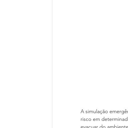
A simulação emergênc
risco em determinada
evacuar do ambiente