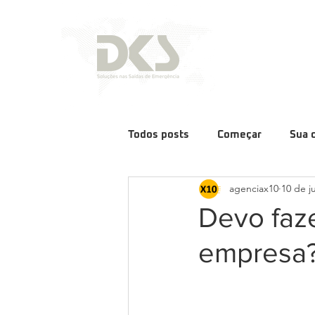
Todos posts
Começar
Sua 
agenciax10
10 de j
Devo faz
empresa