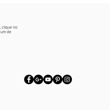
, clique no
a um de