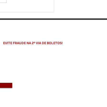
ecer segurança vai além
tender aos bombeiros
EVITE FRAUDE NA 2º VIA DE BOLETOS!
o a DKS não envia boletos através
-mail com bônus ou descontos caso
a recebido um e-mail com este teor
entre em contato conosco!