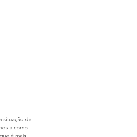
a situação de 
rios a como 
que é mais 