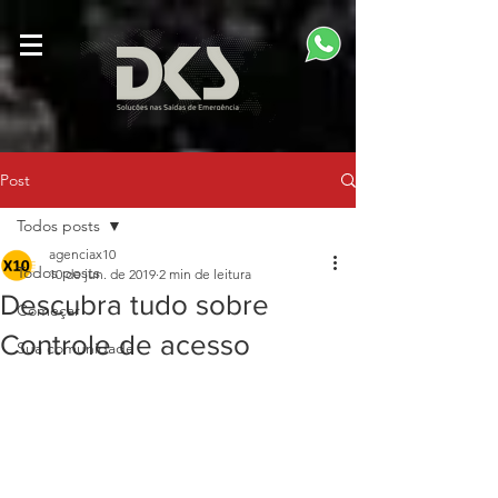
Post
Todos posts
agenciax10
Todos posts
10 de jun. de 2019
2 min de leitura
Descubra tudo sobre
Começar
Controle de acesso
Sua comunidade