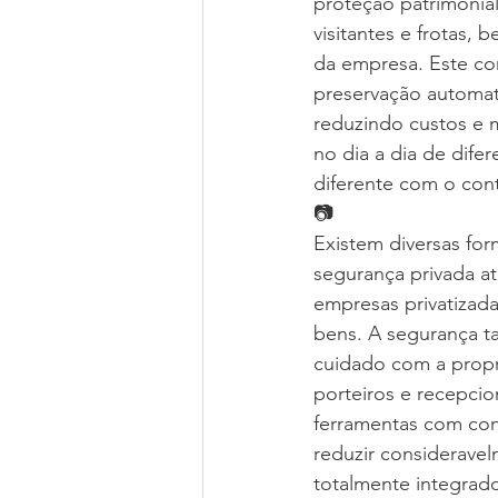
proteção patrimonial,
visitantes e frotas,
da empresa. Este co
preservação automat
reduzindo custos e 
no dia a dia de dif
diferente com o con
📷
Existem diversas for
segurança privada a
empresas privatizada
bens. A segurança t
cuidado com a propr
porteiros e recepcio
ferramentas com con
reduzir consideravel
totalmente integrad