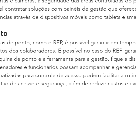
rtas e câmeras, a seguridade das áreas controladas do 
vel contratar soluções com painéis de gestão que ofere
ncias através de dispositivos móveis como tablets e sm
nto
as de ponto, como o REP, é possível garantir em tempo r
os dos colaboradores. É possível no caso do REP, garan
uina de ponto e a ferramenta para a gestão, fique a di
enadores e funcionários possam acompanhar e gerencia
atizadas para controle de acesso podem facilitar a rot
ão de acesso e segurança, além de reduzir custos e evit