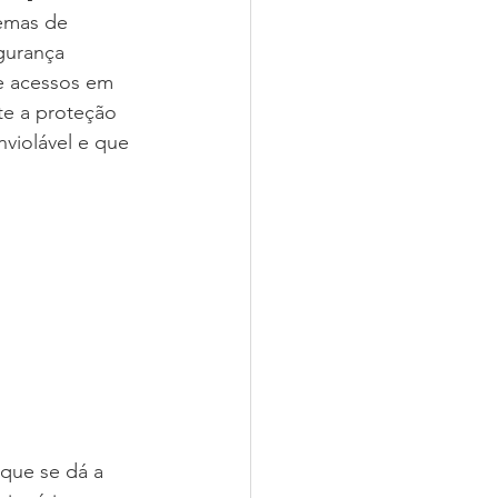
emas de 
gurança 
de acessos em 
te a proteção 
violável e que 
que se dá a 