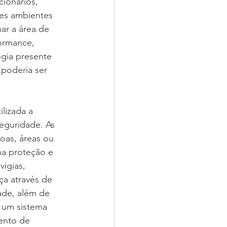
cionários, 
tes ambientes 
ar a área de 
ormance, 
gia presente 
poderia ser 
lizada a 
eguridade. As 
oas, áreas ou 
na proteção e 
igias, 
ça através de 
ade, além de 
 um sistema 
ento de 