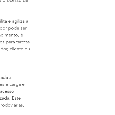
ao processo de 
ta e agiliza a 
ador pode ser 
ndimento, é 
os para tarefas 
or, cliente ou 
zada a 
es e carga e 
 acesso 
zada. Este 
odoviárias, 