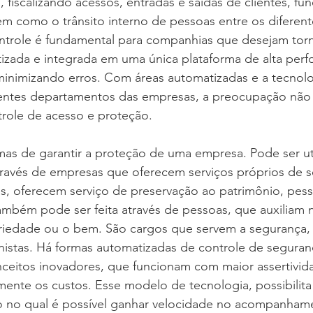
 fiscalizando acessos, entradas e saídas de clientes, fun
 bem como o trânsito interno de pessoas entre os diferen
ntrole é fundamental para companhias que desejam torn
izada e integrada em uma única plataforma de alta perf
minimizando erros. Com áreas automatizadas e a tecnolo
erentes departamentos das empresas, a preocupação não 
trole de acesso e proteção.
mas de garantir a proteção de uma empresa. Pode ser uti
través de empresas que oferecem serviços próprios de s
s, oferecem serviço de preservação ao patrimônio, pess
ambém pode ser feita através de pessoas, que auxiliam 
iedade ou o bem. São cargos que servem a segurança, v
nistas. Há formas automatizadas de controle de seguran
ceitos inovadores, que funcionam com maior assertivid
mente os custos. Esse modelo de tecnologia, possibilita
o no qual é possível ganhar velocidade no acompanham