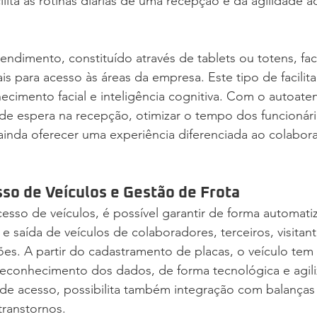
acilita as rotinas diárias de uma recepção e dá agilidade 
ndimento, constituído através de tablets ou totens, facili
ais para acesso às áreas da empresa. Este tipo de facilit
ecimento facial e inteligência cognitiva. Com o autoate
s de espera na recepção, otimizar o tempo dos funcionári
nda oferecer uma experiência diferenciada ao colaborad
sso de Veículos e Gestão de Frota
esso de veículos, é possível garantir de forma automati
e saída de veículos de colaboradores, terceiros, visitant
es. A partir do cadastramento de placas, o veículo tem
reconhecimento dos dados, de forma tecnológica e agili
e acesso, possibilita também integração com balanças r
transtornos.