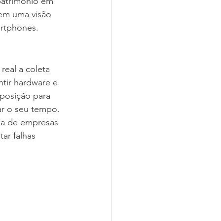
patrimônio em 
cem uma visão 
artphones.
eal a coleta 
tir hardware e 
sposição para 
r o seu tempo. 
ina de empresas 
ar falhas 