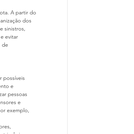
ta. A partir do 
ganização dos 
 sinistros, 
e evitar 
 de 
r possíveis 
ento e 
zar pessoas 
nsores e 
por exemplo, 
ores, 