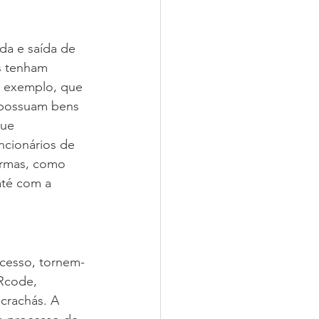
da e saída de 
s tenham 
r exemplo, que 
 possuam bens 
que 
ncionários de 
formas, como 
até com a 
acesso, tornem-
QRcode, 
crachás. A 