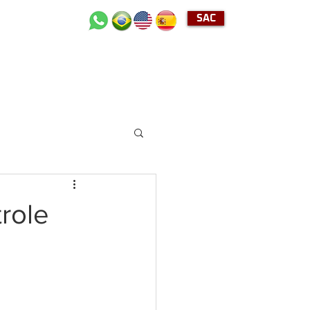
SAC
+55 (11) 2489-4040
role