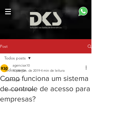
Post
Todos posts
agenciax10
Todos posts
10 de jun. de 2019
4 min de leitura
Como funciona um sistema
Começar
de controle de acesso para
Sua comunidade
empresas?