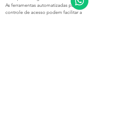
As ferramentas automatizadas para 
controle de acesso podem facilitar a 
rotina de empresas que prezam pela 
gestão de acesso e segurança, além 
de reduzir custos e evitar falhas 
humanas.
Para instalação de terminais de 
Controle de Acesso
 conte sempre 
com a DKS!!