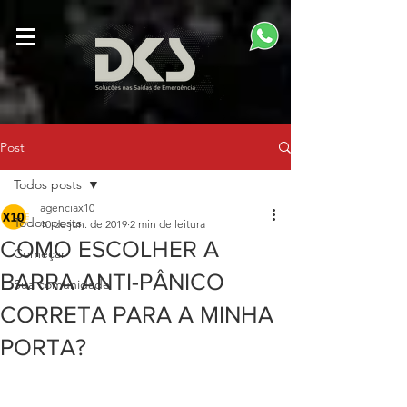
Post
Todos posts
agenciax10
Todos posts
10 de jun. de 2019
2 min de leitura
COMO ESCOLHER A
Começar
BARRA ANTI-PÂNICO
Sua comunidade
CORRETA PARA A MINHA
PORTA?