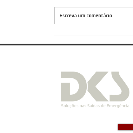
Escreva um comentário
Saiba quando fazer simulação
de emergência na empresa