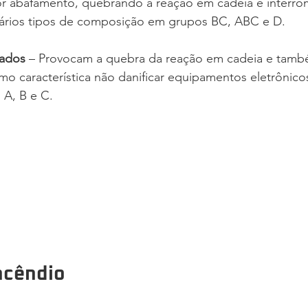
or abafamento, quebrando a reação em cadeia e interr
ários tipos de composição em grupos BC, ABC e D.
ados
 – Provocam a quebra da reação em cadeia e tam
 característica não danificar equipamentos eletrônicos
 A, B e C.
ncêndio