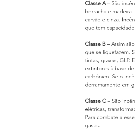
Classe A
 – São incên
borracha e madeira. 
carvão e cinza. Incê
que tem capacidade 
Classe B
 – Assim são
que se liquefazem. S
tintas, graxas, GLP.
extintores à base d
carbônico. Se o incê
derramamento em gra
Classe C
 – São incê
elétricas, transform
Para combate a esse 
gases.