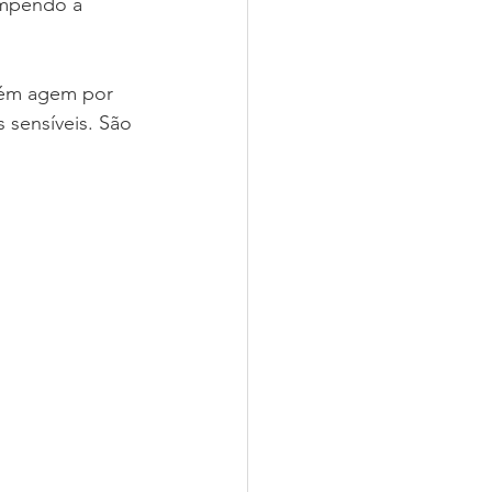
ompendo a 
bém agem por 
 sensíveis. São 