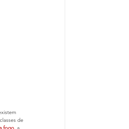
existem 
classes de 
a fogo
, a 