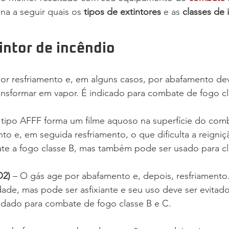
ina a seguir quais os 
tipos de extintores
 e as 
classes de 
intor de incêndio
por resfriamento e, em alguns casos, por abafamento dev
ansformar em vapor. É indicado para combate de fogo cl
tipo AFFF forma um filme aquoso na superfície do combu
o e, em seguida resfriamento, o que dificulta a reigniç
te a fogo classe B, mas também pode ser usado para cl
O2)
 – O gás age por abafamento e, depois, resfriamento
dade, mas pode ser asfixiante e seu uso deve ser evita
ado para combate de fogo classe B e C.