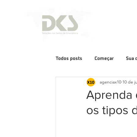
Todos posts
Começar
Sua 
agenciax10
10 de j
Aprenda q
os tipos 