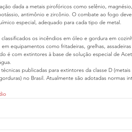
icação dada a metais pirofóricos como selênio, magnésio,
o, potássio, antimônio e zircônio. O combate ao fogo deve
uímico especial, adequado para cada tipo de metal.
 classificados os incêndios em óleo e gordura em cozinh
m equipamentos como fritadeiras, grelhas, assadeiras e
do é com extintores à base de solução especial de Acet
água.
écnicas publicadas para extintores da classe D (metais p
 gorduras) no Brasil. Atualmente são adotadas normas in
dio 