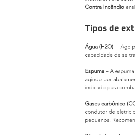
Contra Incêndio
 ens
Tipos de ext
Água (H2O)
 –  Age 
capacidade de se tr
Espuma
 – A espuma 
agindo por abafament
indicado para comba
Gases carbônico (C
condutor de eletrici
pequenos. Recomend