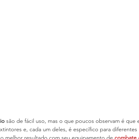
io
 são de fácil uso, mas o que poucos observam é que 
xtintores e, cada um deles, é específico para diferentes 
r o melhor resultado com seu equipamento de 
combate 