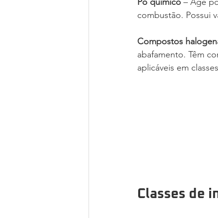
Pó químico
 – Age p
combustão. Possui v
Compostos halogen
abafamento. Têm como
aplicáveis em classes
Classes de i