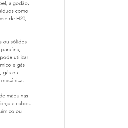
pel, algodão, 
esíduos como 
ase de H20, 
s ou sólidos 
parafina, 
ode utilizar 
ímico e gás 
, gás ou 
 mecânica.
 de máquinas 
orça e cabos. 
uímico ou 