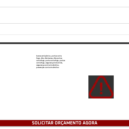
Portas corta-fogo: bloqueio
Ofer
passivo e necessário
de a
barras antipânico, portas corta
fogo, dks, dks barras, dks portas
corta fogo, porta corta fogo, portas
corta fogo, segurança industrial,
segurança contra incêndios,
prevenção contra Incêndios
Atençã
de e
tenh
SOLICITAR ORÇAMENTO AGORA