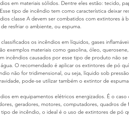
dios em materiais sólidos. Dentre eles estão: tecido, pa
Esse tipo de incêndio tem como característica deixar r
ndios classe A devem ser combatidos com extintores à b
de resfriar o ambiente, ou espuma.
 classificados os incêndios em líquidos, gases inflamávei
ão exemplos materiais como gasolina, óleo, querosene, 
 Em incêndios causados por esse tipo de produto não se p
e água. O recomendado é aplicar os extintores de pó qu
ndio não for tridimensional, ou seja, líquido sob pressão
vidade, pode-se utilizar também o extintor de espuma
ndios em equipamentos elétricos energizados. É o caso
adores, geradores, motores, computadores, quadros de f
tipo de incêndio, o ideal é o uso de extintores de pó q