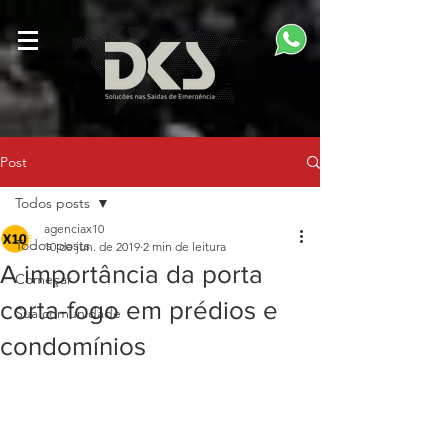
Post
Todos posts
agenciax10
Todos posts
10 de jun. de 2019
2 min de leitura
A importância da porta
Começar
corta-fogo em prédios e
Sua comunidade
condomínios