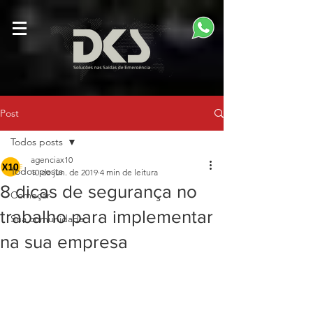
Post
Todos posts
agenciax10
Todos posts
10 de jun. de 2019
4 min de leitura
8 dicas de segurança no
Começar
trabalho para implementar
Sua comunidade
na sua empresa