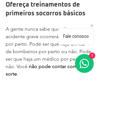
Ofereça treinamentos de 
primeiros socorros básicos
A gente nunca sabe quando um 
acidente grave ocorrerá e quem estará 
Fale conosco
por perto. Pode ser que haja um carro 
de bombeiros por perto ou não. Pode 
1
ser que haja um médico por perto, ou 
não. Você 
não pode contar com a 
sorte
.
Por isso, ofereça 
treinamentos
 de 
primeiros socorros básicos aos seus 
funcionários. Por mais que isso não 
seja uma lei, pode realmente salvar 
uma vida.
Sem falar que a sua própria equipe se 